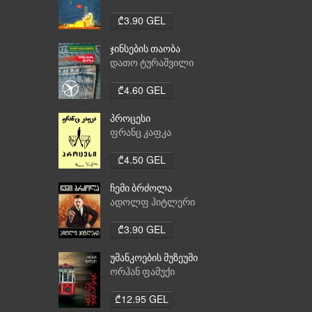
₾3.90 GEL
ჯინსების თაობა
დათო ტურაშვილი
₾4.60 GEL
პროცესი
ფრანც კაფკა
₾4.50 GEL
ჩემი ბრძოლა
ადოლფ ჰიტლერი
₾3.90 GEL
უმანკოების მუზეუმი
ორჰან ფამუქი
₾12.95 GEL