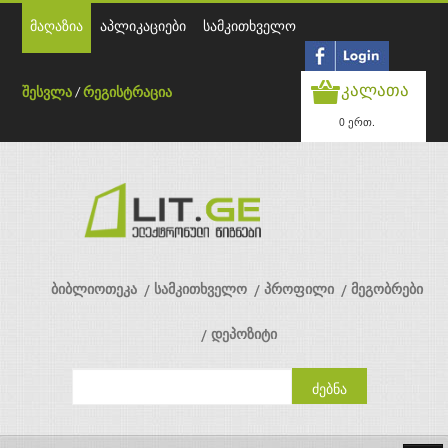
მაღაზია
აპლიკაციები
სამკითხველო
კალათა
შესვლა
/
რეგისტრაცია
0 ერთ.
ბიბლიოთეკა
სამკითხველო
პროფილი
მეგობრები
დეპოზიტი