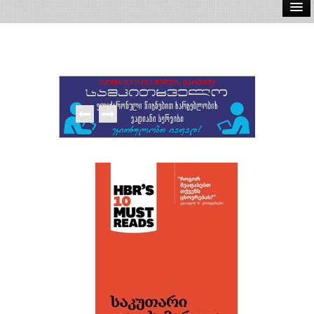
ელ.წიგნები
აუდიო წიგნები
ავტორები
გამომცემლობები