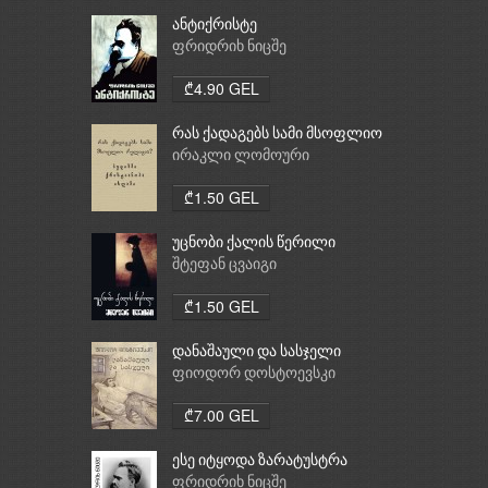
ანტიქრისტე
ფრიდრიხ ნიცშე
₾4.90 GEL
რას ქადაგებს სამი მსოფლიო
რელიგია: ბუდიზმი,
ირაკლი ლომოური
ქრისტიანობა, ისლამი
₾1.50 GEL
უცნობი ქალის წერილი
შტეფან ცვაიგი
₾1.50 GEL
დანაშაული და სასჯელი
ფიოდორ დოსტოევსკი
₾7.00 GEL
ესე იტყოდა ზარატუსტრა
ფრიდრიხ ნიცშე