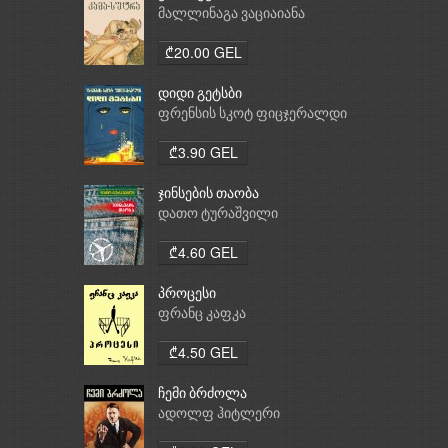
მალლინაგა ვაციაიანა
₾20.00 GEL
დიდი გეტსბი
ფრენსის სკოტ ფიცჯერალდი
₾3.90 GEL
ჯინსების თაობა
დათო ტურაშვილი
₾4.60 GEL
პროცესი
ფრანც კაფკა
₾4.50 GEL
ჩემი ბრძოლა
ადოლფ ჰიტლერი