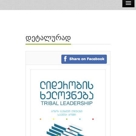
ელ.წიგნები
აუდიო წიგნები
დეტალურად
ავტორები
გამომცემლობები