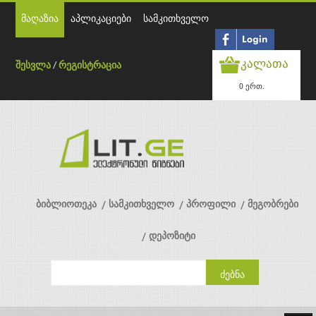
მაღაზია
აპლიკაციები
სამკითხველო
კალათა
შესვლა
/
რეგისტრაცია
0 ერთ.
ბიბლიოთეკა
სამკითხველო
პროფილი
მეგობრები
დეპოზიტი