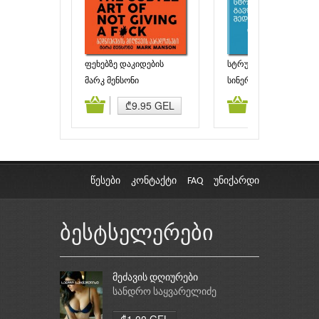
ფეხებზე დაკიდების
სტრუქტურის გავლენა
ნატიფი ხელოვნება
შედეგებზე
მარკ მენსონი
სინერჯი ჯგუფი
ამატება
კალათაში დამატება
კალათაში დამატებ
₾9.95 GEL
უფასო
წესები
კონტაქტი
FAQ
უნიქარდი
ბესტსელერები
მეძავის დღიურები
სანდრო საყვარელიძე
₾1.00 GEL