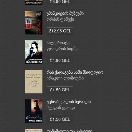
₾3.90 GEL
უმანკოების მუზეუმი
ორჰან ფამუქი
₾12.95 GEL
ანტიქრისტე
ფრიდრიხ ნიცშე
₾4.90 GEL
რას ქადაგებს სამი მსოფლიო
რელიგია: ბუდიზმი,
ირაკლი ლომოური
ქრისტიანობა, ისლამი
₾1.50 GEL
უცნობი ქალის წერილი
შტეფან ცვაიგი
₾1.50 GEL
დანაშაული და სასჯელი