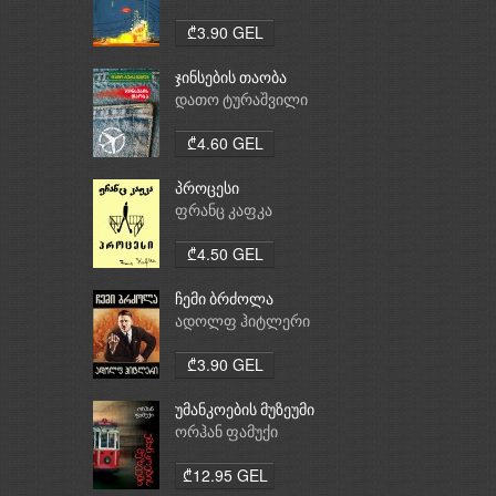
₾3.90 GEL
ჯინსების თაობა
დათო ტურაშვილი
₾4.60 GEL
პროცესი
ფრანც კაფკა
₾4.50 GEL
ჩემი ბრძოლა
ადოლფ ჰიტლერი
₾3.90 GEL
უმანკოების მუზეუმი
ორჰან ფამუქი
₾12.95 GEL