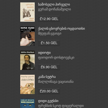
სამოსელი პირველი
გურამ დოჩანაშვილი
₾12.90 GEL
ქალის ცხოვრების ოცდაოთხი
საათი
შტეფან ცვაიგი
₾1.50 GEL
იდიოტი
ფიოდორ დოსტოევსკი
₾6.90 GEL
კამა-სუტრა
მალლინაგა ვაციაიანა
₾20.00 GEL
დიდი გეტსბი
ფრენსის სკოტ ფიცჯერალდი