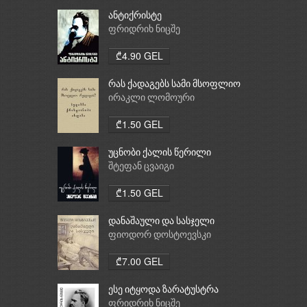
ანტიქრისტე
ფრიდრიხ ნიცშე
₾4.90 GEL
რას ქადაგებს სამი მსოფლიო
რელიგია: ბუდიზმი,
ირაკლი ლომოური
ქრისტიანობა, ისლამი
₾1.50 GEL
უცნობი ქალის წერილი
შტეფან ცვაიგი
₾1.50 GEL
დანაშაული და სასჯელი
ფიოდორ დოსტოევსკი
₾7.00 GEL
ესე იტყოდა ზარატუსტრა
ფრიდრიხ ნიცშე