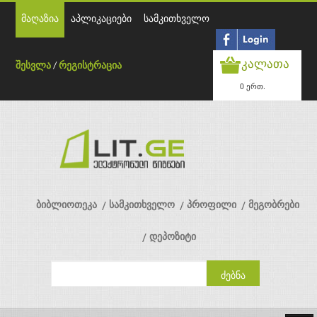
მაღაზია
აპლიკაციები
სამკითხველო
კალათა
შესვლა
/
რეგისტრაცია
0 ერთ.
ბიბლიოთეკა
სამკითხველო
პროფილი
მეგობრები
დეპოზიტი