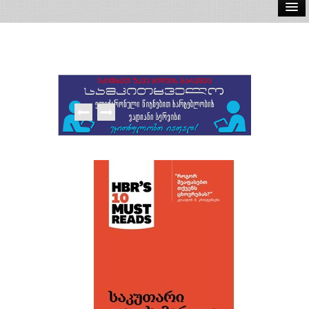
ელ.წიგნები
აუდიო წიგნები
ავტორები
გამომცემლობები