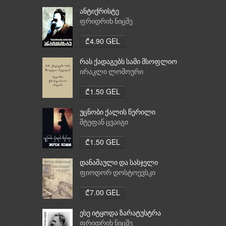
ანტიქრისტე
ფრიდრიხ ნიცშე
₾4.90 GEL
რას ქადაგებს სამი მსოფლიო
რელიგია: ბუდიზმი,
ირაკლი ლომოური
ქრისტიანობა, ისლამი
₾1.50 GEL
უცნობი ქალის წერილი
შტეფან ცვაიგი
₾1.50 GEL
დანაშაული და სასჯელი
ფიოდორ დოსტოევსკი
₾7.00 GEL
ესე იტყოდა ზარატუსტრა
ფრიდრიხ ნიცშე