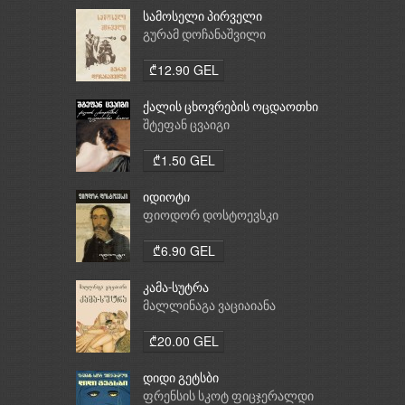
სამოსელი პირველი
გურამ დოჩანაშვილი
₾12.90 GEL
ქალის ცხოვრების ოცდაოთხი
საათი
შტეფან ცვაიგი
₾1.50 GEL
იდიოტი
ფიოდორ დოსტოევსკი
₾6.90 GEL
კამა-სუტრა
მალლინაგა ვაციაიანა
₾20.00 GEL
დიდი გეტსბი
ფრენსის სკოტ ფიცჯერალდი