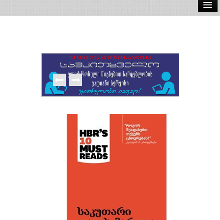
ელ.წიგნები
აუდიო წიგნები
ავტორები
გამომცემლობები