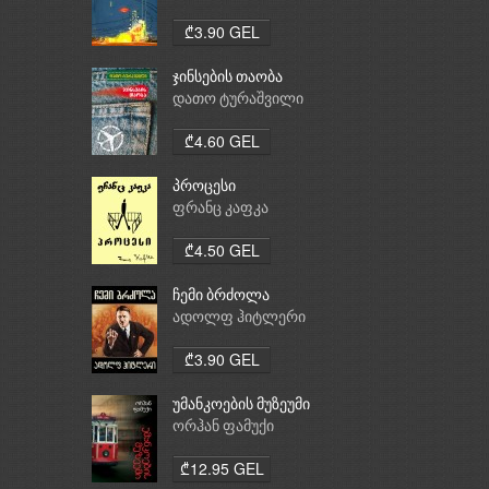
₾3.90 GEL
ჯინსების თაობა
დათო ტურაშვილი
₾4.60 GEL
პროცესი
ფრანც კაფკა
₾4.50 GEL
ჩემი ბრძოლა
ადოლფ ჰიტლერი
₾3.90 GEL
უმანკოების მუზეუმი
ორჰან ფამუქი
₾12.95 GEL