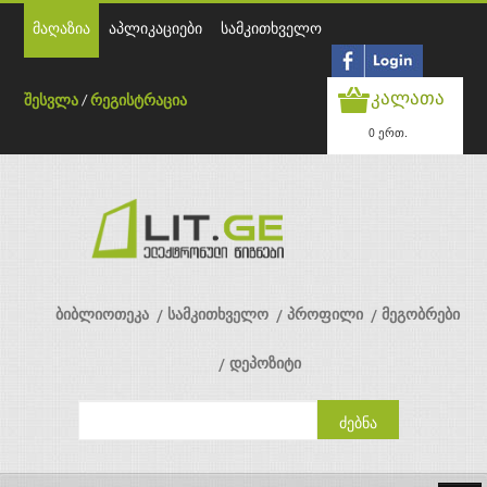
მაღაზია
აპლიკაციები
სამკითხველო
კალათა
შესვლა
/
რეგისტრაცია
0 ერთ.
ბიბლიოთეკა
სამკითხველო
პროფილი
მეგობრები
დეპოზიტი