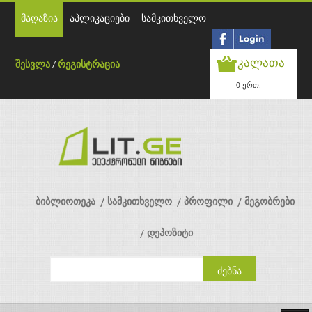
მაღაზია
აპლიკაციები
სამკითხველო
კალათა
შესვლა
/
რეგისტრაცია
0 ერთ.
ბიბლიოთეკა
სამკითხველო
პროფილი
მეგობრები
დეპოზიტი