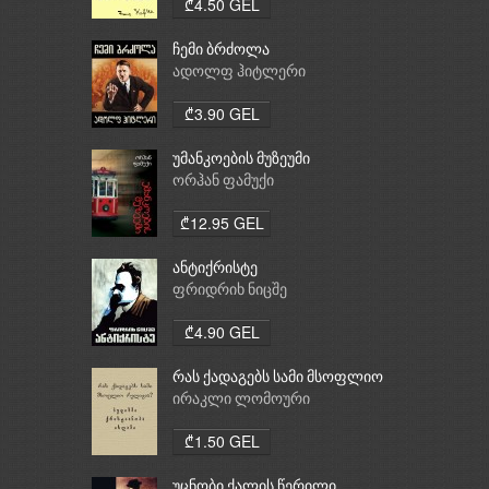
₾4.50 GEL
ჩემი ბრძოლა
ადოლფ ჰიტლერი
₾3.90 GEL
უმანკოების მუზეუმი
ორჰან ფამუქი
₾12.95 GEL
ანტიქრისტე
ფრიდრიხ ნიცშე
₾4.90 GEL
რას ქადაგებს სამი მსოფლიო
რელიგია: ბუდიზმი,
ირაკლი ლომოური
ქრისტიანობა, ისლამი
₾1.50 GEL
უცნობი ქალის წერილი