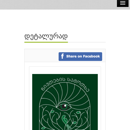
ელ.წიგნები
აუდიო წიგნები
დეტალურად
ავტორები
გამომცემლობები