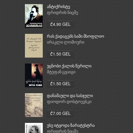
ანტიქრისტე
ფრიდრიხ ნიცშე
₾4.90 GEL
რას ქადაგებს სამი მსოფლიო
რელიგია: ბუდიზმი,
ირაკლი ლომოური
ქრისტიანობა, ისლამი
₾1.50 GEL
უცნობი ქალის წერილი
შტეფან ცვაიგი
₾1.50 GEL
დანაშაული და სასჯელი
ფიოდორ დოსტოევსკი
₾7.00 GEL
ესე იტყოდა ზარატუსტრა
ფრიდრიხ ნიცშე