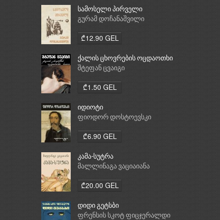
სამოსელი პირველი
გურამ დოჩანაშვილი
₾12.90 GEL
ქალის ცხოვრების ოცდაოთხი
საათი
შტეფან ცვაიგი
₾1.50 GEL
იდიოტი
ფიოდორ დოსტოევსკი
₾6.90 GEL
კამა-სუტრა
მალლინაგა ვაციაიანა
₾20.00 GEL
დიდი გეტსბი
ფრენსის სკოტ ფიცჯერალდი