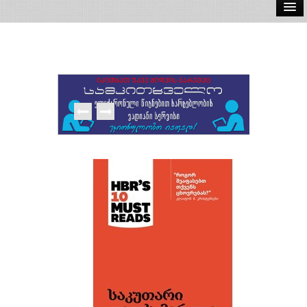
ელ.წიგნები
აუდიო წიგნები
ავტორები
გამომცემლობები