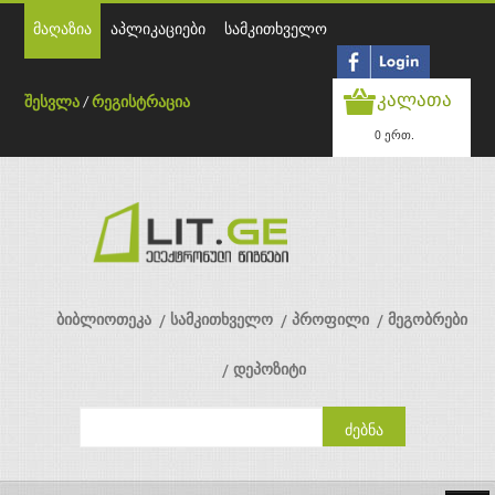
მაღაზია
აპლიკაციები
სამკითხველო
კალათა
შესვლა
/
რეგისტრაცია
0 ერთ.
ბიბლიოთეკა
სამკითხველო
პროფილი
მეგობრები
დეპოზიტი