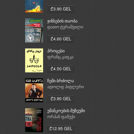
₾3.90 GEL
ჯინსების თაობა
დათო ტურაშვილი
₾4.60 GEL
პროცესი
ფრანც კაფკა
₾4.50 GEL
ჩემი ბრძოლა
ადოლფ ჰიტლერი
₾3.90 GEL
უმანკოების მუზეუმი
ორჰან ფამუქი
₾12.95 GEL