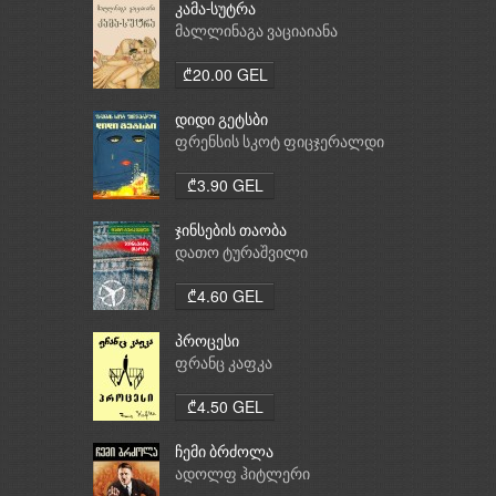
კამა-სუტრა
მალლინაგა ვაციაიანა
₾20.00 GEL
დიდი გეტსბი
ფრენსის სკოტ ფიცჯერალდი
₾3.90 GEL
ჯინსების თაობა
დათო ტურაშვილი
₾4.60 GEL
პროცესი
ფრანც კაფკა
₾4.50 GEL
ჩემი ბრძოლა
ადოლფ ჰიტლერი