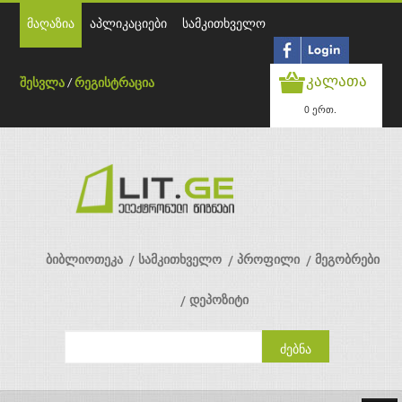
მაღაზია
აპლიკაციები
სამკითხველო
კალათა
შესვლა
/
რეგისტრაცია
0 ერთ.
ბიბლიოთეკა
სამკითხველო
პროფილი
მეგობრები
დეპოზიტი