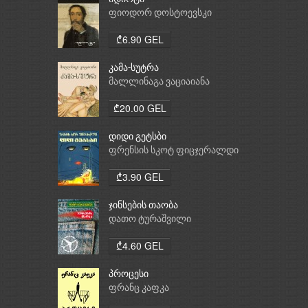
ფიოდორ დოსტოევსკი
₾6.90 GEL
კამა-სუტრა
მალლინაგა ვაციაიანა
₾20.00 GEL
დიდი გეტსბი
ფრენსის სკოტ ფიცჯერალდი
₾3.90 GEL
ჯინსების თაობა
დათო ტურაშვილი
₾4.60 GEL
პროცესი
ფრანც კაფკა