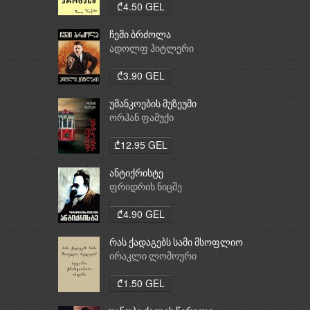
₾4.50 GEL
ჩემი ბრძოლა
ადოლფ ჰიტლერი
₾3.90 GEL
უმანკოების მუზეუმი
ორჰან ფამუქი
₾12.95 GEL
ანტიქრისტე
ფრიდრიხ ნიცშე
₾4.90 GEL
რას ქადაგებს სამი მსოფლიო
რელიგია: ბუდიზმი,
ირაკლი ლომოური
ქრისტიანობა, ისლამი
₾1.50 GEL