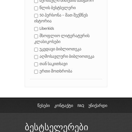
ბერძნული მითების სამყარო
წლის ბესტსელერი
50 პერსონა – მათ შექმნეს
ისტორია
Liberkids
მსოფლიო ლიტერატურის
კლასიკოსები
უკვდავი ბიბლიოთეკა
აღმოსავლური ბიბლიოთეკა
თან საკითხავი
ერთი მოთხრობა
წესები
კონტაქტი
FAQ
უნიქარდი
ბესტსელერები