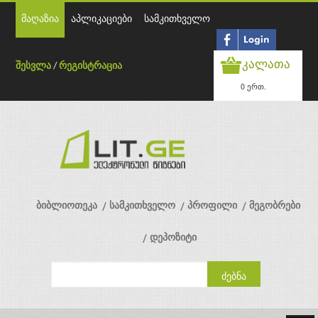
მაღაზია
აპლიკაციები
სამკითხველო
კალათა
შესვლა
/
რეგისტრაცია
0 ერთ.
ბიბლიოთეკა
სამკითხველო
პროფილი
მეგობრები
დეპოზიტი