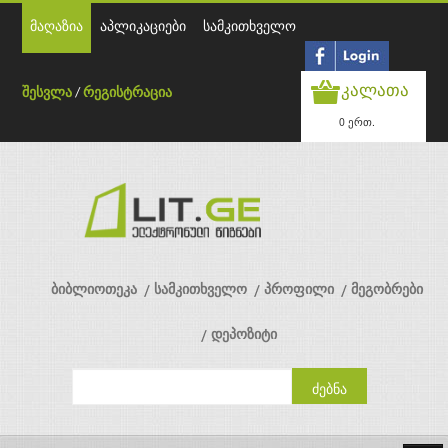
მაღაზია
აპლიკაციები
სამკითხველო
კალათა
შესვლა
/
რეგისტრაცია
0 ერთ.
ბიბლიოთეკა
სამკითხველო
პროფილი
მეგობრები
დეპოზიტი