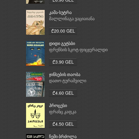
კამა-სუტრა
მალლინაგა ვაციაიანა
₾20.00 GEL
დიდი გეტსბი
ფრენსის სკოტ ფიცჯერალდი
₾3.90 GEL
ჯინსების თაობა
დათო ტურაშვილი
₾4.60 GEL
პროცესი
ფრანც კაფკა
₾4.50 GEL
ჩემი ბრძოლა