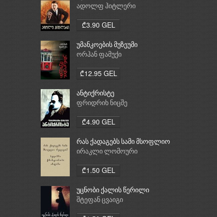
ადოლფ ჰიტლერი
₾3.90 GEL
უმანკოების მუზეუმი
ორჰან ფამუქი
₾12.95 GEL
ანტიქრისტე
ფრიდრიხ ნიცშე
₾4.90 GEL
რას ქადაგებს სამი მსოფლიო
რელიგია: ბუდიზმი,
ირაკლი ლომოური
ქრისტიანობა, ისლამი
₾1.50 GEL
უცნობი ქალის წერილი
შტეფან ცვაიგი