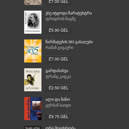
₾7.00 GEL
ესე იტყოდა ზარატუსტრა
ფრიდრიხ ნიცშე
₾5.90 GEL
წარმატების 365 გასაღები
რამაზ გიგაური
₾7.00 GEL
გარდასახვა
ფრანც კაფკა
₾2.50 GEL
ალი და ნინო
ყურბან საიდი
₾9.75 GEL
ორი მოთხრობა