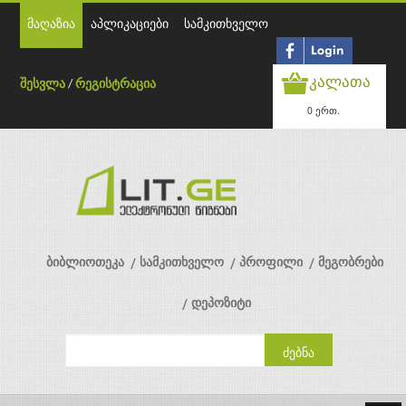
მაღაზია
აპლიკაციები
სამკითხველო
კალათა
შესვლა
/
რეგისტრაცია
0 ერთ.
ბიბლიოთეკა
სამკითხველო
პროფილი
მეგობრები
დეპოზიტი