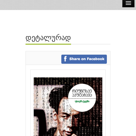
ელ.წიგნები
აუდიო წიგნები
დეტალურად
ავტორები
გამომცემლობები