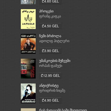
₾4.60 GEL
პროცესი
ფრანც კაფკა
₾4.50 GEL
ჩემი ბრძოლა
ადოლფ ჰიტლერი
₾3.90 GEL
უმანკოების მუზეუმი
ორჰან ფამუქი
₾12.95 GEL
ანტიქრისტე
ფრიდრიხ ნიცშე
₾4.90 GEL
რას ქადაგებს სამი მსოფლიო