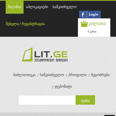
მაღაზია
აპლიკაციები
სამკითხველო
კალათა
შესვლა
/
რეგისტრაცია
0 ერთ.
ბიბლიოთეკა
სამკითხველო
პროფილი
მეგობრები
დეპოზიტი