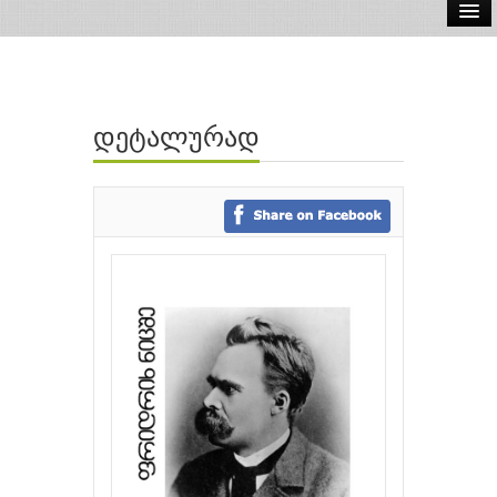
ელ.წიგნები
აუდიო წიგნები
დეტალურად
ავტორები
გამომცემლობები