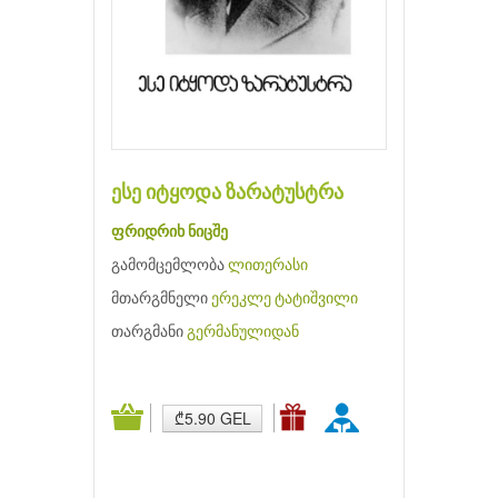
ესე იტყოდა ზარატუსტრა
ფრიდრიხ ნიცშე
გამომცემლობა
ლითერასი
მთარგმნელი
ერეკლე ტატიშვილი
თარგმანი
გერმანულიდან
₾5.90 GEL