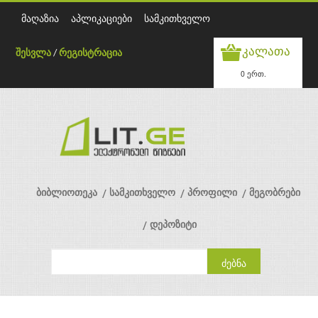
მაღაზია
აპლიკაციები
სამკითხველო
კალათა
შესვლა
/
რეგისტრაცია
0 ერთ.
ბიბლიოთეკა
სამკითხველო
პროფილი
მეგობრები
დეპოზიტი