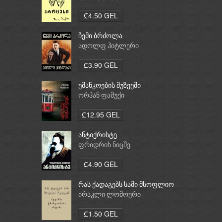
₾4.50 GEL
ჩემი ბრძოლა
ადოლფ ჰიტლერი
₾3.90 GEL
უმანკოების მუზეუმი
ორჰან ფამუქი
₾12.95 GEL
ანტიქრისტე
ფრიდრიხ ნიცშე
₾4.90 GEL
რას ქადაგებს სამი მსოფლიო
რელიგია: ბუდიზმი,
ირაკლი ლომოური
ქრისტიანობა, ისლამი
₾1.50 GEL