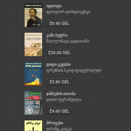
იდიოტი
ფიოდორ დოსტოევსკი
₾6.90 GEL
კამა-სუტრა
მალლინაგა ვაციაიანა
₾20.00 GEL
დიდი გეტსბი
ფრენსის სკოტ ფიცჯერალდი
₾3.90 GEL
ჯინსების თაობა
დათო ტურაშვილი
₾4.60 GEL
პროცესი
ფრანც კაფკა