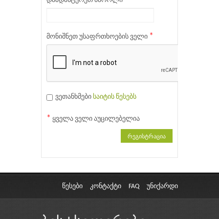
დაადასტურეთ პაროლი
*
მონიშნეთ უსაფრთხოების ველი
ვეთანხმები
საიტის წესებს
*
ყველა ველი აუცილებელია
ᲠᲔᲒᲘᲡᲢᲠᲐᲪᲘᲐ
წესები
კონტაქტი
FAQ
უნიქარდი