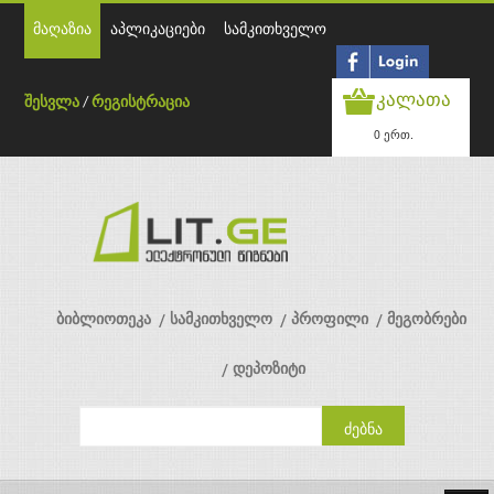
მაღაზია
აპლიკაციები
სამკითხველო
კალათა
შესვლა
/
რეგისტრაცია
0 ერთ.
ბიბლიოთეკა
სამკითხველო
პროფილი
მეგობრები
დეპოზიტი