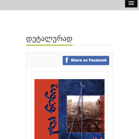
ელ.წიგნები
აუდიო წიგნები
დეტალურად
ავტორები
გამომცემლობები