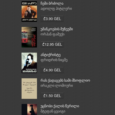
ჩემი ბრძოლა
ადოლფ ჰიტლერი
₾3.90 GEL
უმანკოების მუზეუმი
ორჰან ფამუქი
₾12.95 GEL
ანტიქრისტე
ფრიდრიხ ნიცშე
₾4.90 GEL
რას ქადაგებს სამი მსოფლიო
რელიგია: ბუდიზმი,
ირაკლი ლომოური
ქრისტიანობა, ისლამი
₾1.50 GEL
უცნობი ქალის წერილი
შტეფან ცვაიგი