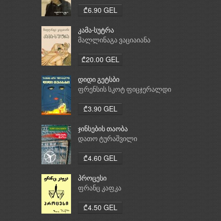
₾6.90 GEL
კამა-სუტრა
მალლინაგა ვაციაიანა
₾20.00 GEL
დიდი გეტსბი
ფრენსის სკოტ ფიცჯერალდი
₾3.90 GEL
ჯინსების თაობა
დათო ტურაშვილი
₾4.60 GEL
პროცესი
ფრანც კაფკა
₾4.50 GEL