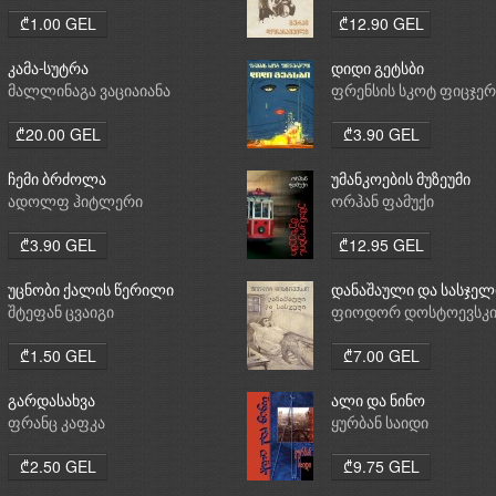
₾1.00 GEL
₾12.90 GEL
კამა-სუტრა
დიდი გეტსბი
მალლინაგა ვაციაიანა
ფრენსის სკოტ ფიცჯე
₾20.00 GEL
₾3.90 GEL
ჩემი ბრძოლა
უმანკოების მუზეუმი
ადოლფ ჰიტლერი
ორჰან ფამუქი
₾3.90 GEL
₾12.95 GEL
უცნობი ქალის წერილი
დანაშაული და სასჯელ
შტეფან ცვაიგი
ფიოდორ დოსტოევსკ
₾1.50 GEL
₾7.00 GEL
გარდასახვა
ალი და ნინო
ფრანც კაფკა
ყურბან საიდი
₾2.50 GEL
₾9.75 GEL