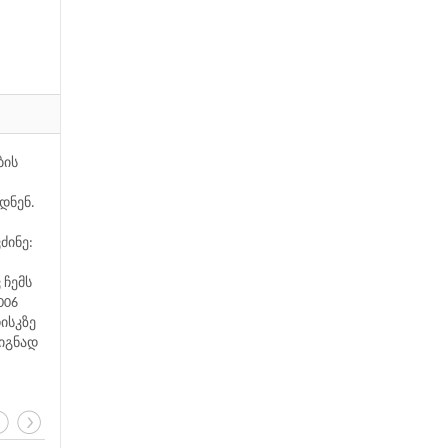
ბის
დნენ.
ძინე:
 ჩემს
006
ისკზე
წიგნად