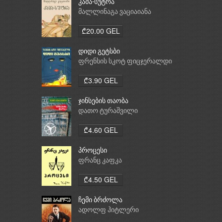
კამა-სუტრა
მალლინაგა ვაციაიანა
₾20.00 GEL
დიდი გეტსბი
ფრენსის სკოტ ფიცჯერალდი
₾3.90 GEL
ჯინსების თაობა
დათო ტურაშვილი
₾4.60 GEL
პროცესი
ფრანც კაფკა
₾4.50 GEL
ჩემი ბრძოლა
ადოლფ ჰიტლერი