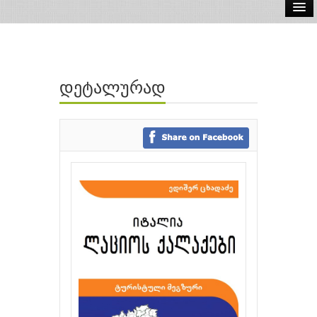
ელ.წიგნები
აუდიო წიგნები
დეტალურად
ავტორები
გამომცემლობები