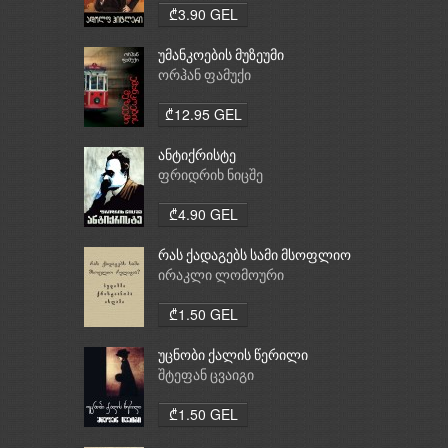
₾3.90 GEL
უმანკოების მუზეუმი
ორჰან ფამუქი
₾12.95 GEL
ანტიქრისტე
ფრიდრიხ ნიცშე
₾4.90 GEL
რას ქადაგებს სამი მსოფლიო
რელიგია: ბუდიზმი,
ირაკლი ლომოური
ქრისტიანობა, ისლამი
₾1.50 GEL
უცნობი ქალის წერილი
შტეფან ცვაიგი
₾1.50 GEL