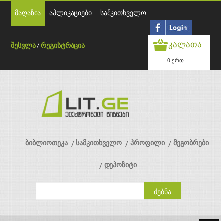
მაღაზია
აპლიკაციები
სამკითხველო
კალათა
შესვლა
/
რეგისტრაცია
0 ერთ.
ბიბლიოთეკა
სამკითხველო
პროფილი
მეგობრები
დეპოზიტი