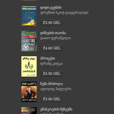
დიდი გეტსბი
ფრენსის სკოტ ფიცჯერალდი
₾3.90 GEL
ჯინსების თაობა
დათო ტურაშვილი
₾4.60 GEL
პროცესი
ფრანც კაფკა
₾4.50 GEL
ჩემი ბრძოლა
ადოლფ ჰიტლერი
₾3.90 GEL
უმანკოების მუზეუმი