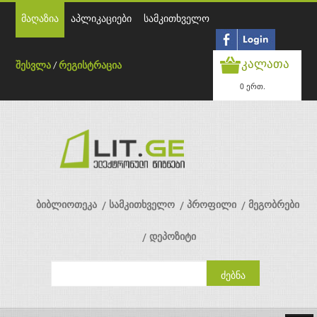
მაღაზია
აპლიკაციები
სამკითხველო
კალათა
შესვლა
/
რეგისტრაცია
0 ერთ.
ბიბლიოთეკა
სამკითხველო
პროფილი
მეგობრები
დეპოზიტი