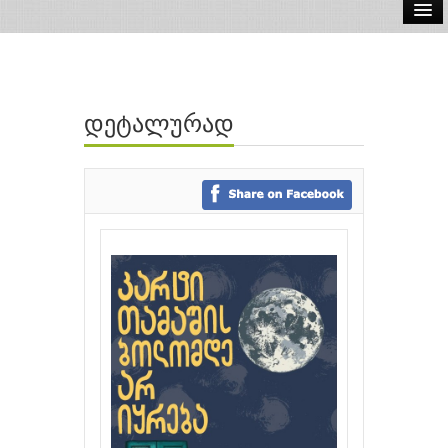
ელ.წიგნები
აუდიო წიგნები
დეტალურად
ავტორები
გამომცემლობები