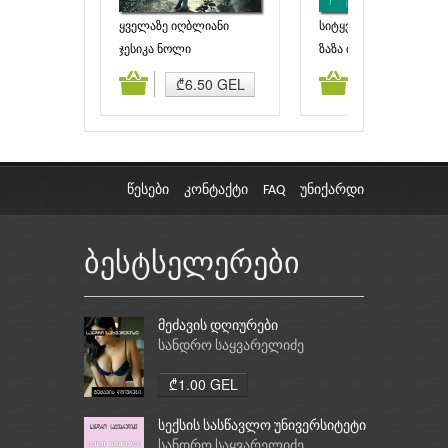
ყველაზე იღბლიანი
სიტყვები
გოგონა
ჯესიკა ნოლი
ზაზა თვარაძე
ამატება
კალათაში დამატება
კალათაში დამატებ
₾6.50 GEL
₾3.30 GEL
წესები
კონტაქტი
FAQ
უნიქარდი
ბესტსელერები
მეძავის დღიურები
სანდრო საყვარელიძე
₾1.00 GEL
სექსის სასწავლო უნივერსიტეტი
სანდრო საყვარელიძე