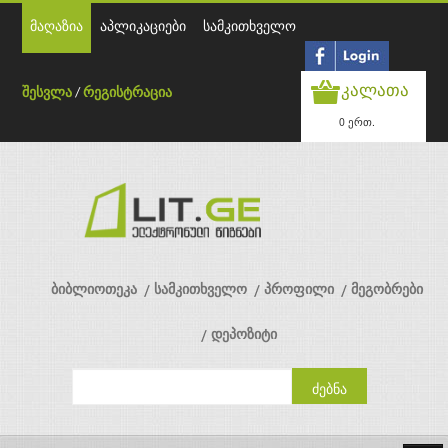
მაღაზია
აპლიკაციები
სამკითხველო
კალათა
შესვლა
/
რეგისტრაცია
0 ერთ.
ბიბლიოთეკა
სამკითხველო
პროფილი
მეგობრები
დეპოზიტი