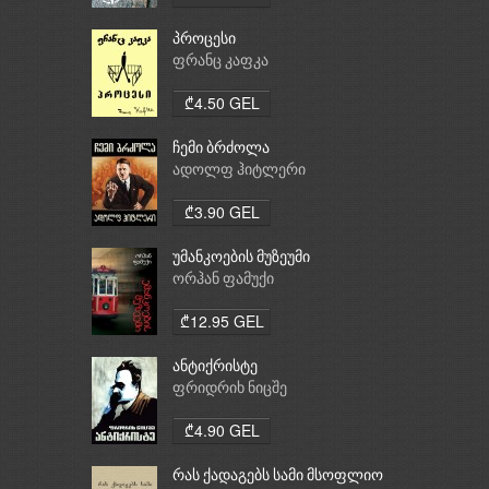
პროცესი
ფრანც კაფკა
₾4.50 GEL
ჩემი ბრძოლა
ადოლფ ჰიტლერი
₾3.90 GEL
უმანკოების მუზეუმი
ორჰან ფამუქი
₾12.95 GEL
ანტიქრისტე
ფრიდრიხ ნიცშე
₾4.90 GEL
რას ქადაგებს სამი მსოფლიო