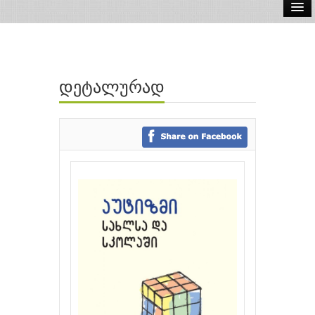
ელ.წიგნები
აუდიო წიგნები
დეტალურად
ავტორები
გამომცემლობები