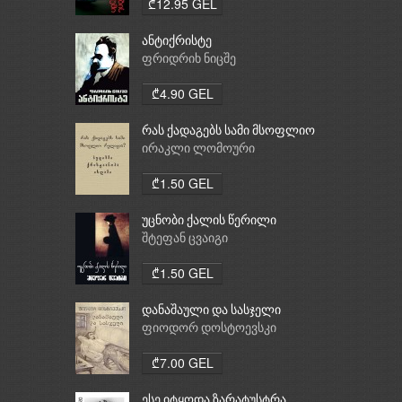
₾12.95 GEL
ანტიქრისტე
ფრიდრიხ ნიცშე
₾4.90 GEL
რას ქადაგებს სამი მსოფლიო
რელიგია: ბუდიზმი,
ირაკლი ლომოური
ქრისტიანობა, ისლამი
₾1.50 GEL
უცნობი ქალის წერილი
შტეფან ცვაიგი
₾1.50 GEL
დანაშაული და სასჯელი
ფიოდორ დოსტოევსკი
₾7.00 GEL
ესე იტყოდა ზარატუსტრა