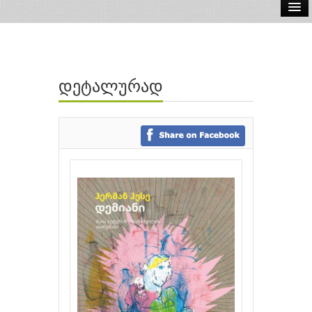
ელ.წიგნები
აუდიო წიგნები
დეტალურად
ავტორები
გამომცემლობები