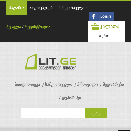
მაღაზია
აპლიკაციები
სამკითხველო
კალათა
შესვლა
/
რეგისტრაცია
0 ერთ.
ბიბლიოთეკა
სამკითხველო
პროფილი
მეგობრები
დეპოზიტი