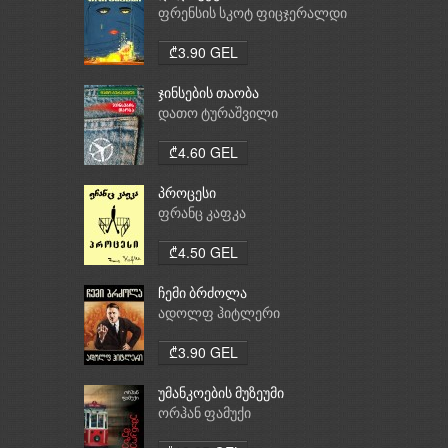
ფრენსის სკოტ ფიცჯერალდი
₾3.90 GEL
ჯინსების თაობა
დათო ტურაშვილი
₾4.60 GEL
პროცესი
ფრანც კაფკა
₾4.50 GEL
ჩემი ბრძოლა
ადოლფ ჰიტლერი
₾3.90 GEL
უმანკოების მუზეუმი
ორჰან ფამუქი