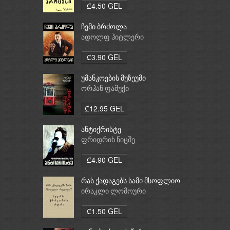
₾4.50 GEL
ჩემი ბრძოლა
ადოლფ ჰიტლერი
₾3.90 GEL
უმანკოების მუზეუმი
ორჰან ფამუქი
₾12.95 GEL
ანტიქრისტე
ფრიდრიხ ნიცშე
₾4.90 GEL
რას ქადაგებს სამი მსოფლიო
რელიგია: ბუდიზმი,
ირაკლი ლომოური
ქრისტიანობა, ისლამი
₾1.50 GEL