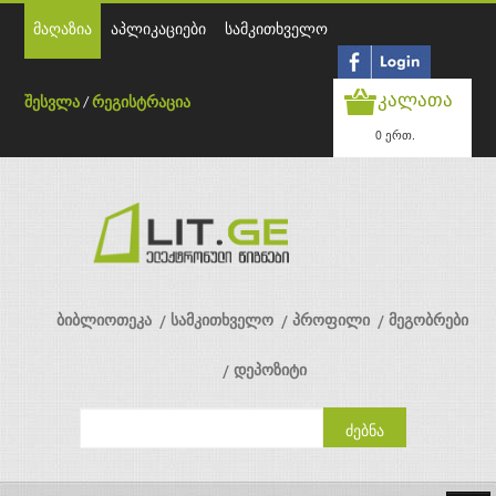
მაღაზია
აპლიკაციები
სამკითხველო
კალათა
შესვლა
/
რეგისტრაცია
0 ერთ.
ბიბლიოთეკა
სამკითხველო
პროფილი
მეგობრები
დეპოზიტი