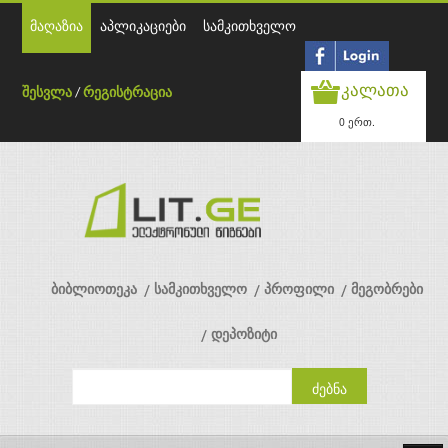
მაღაზია
აპლიკაციები
სამკითხველო
კალათა
შესვლა
/
რეგისტრაცია
0 ერთ.
ბიბლიოთეკა
სამკითხველო
პროფილი
მეგობრები
დეპოზიტი