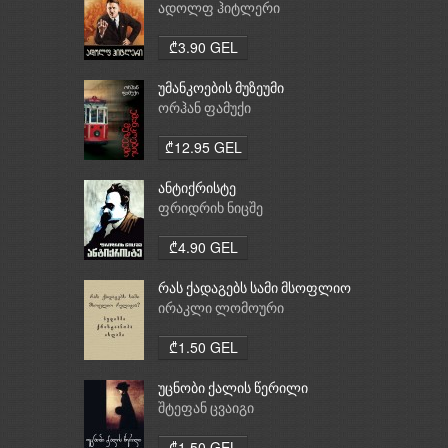
ადოლფ ჰიტლერი
₾3.90 GEL
უმანკოების მუზეუმი
ორჰან ფამუქი
₾12.95 GEL
ანტიქრისტე
ფრიდრიხ ნიცშე
₾4.90 GEL
რას ქადაგებს სამი მსოფლიო
რელიგია: ბუდიზმი,
ირაკლი ლომოური
ქრისტიანობა, ისლამი
₾1.50 GEL
უცნობი ქალის წერილი
შტეფან ცვაიგი
₾1.50 GEL