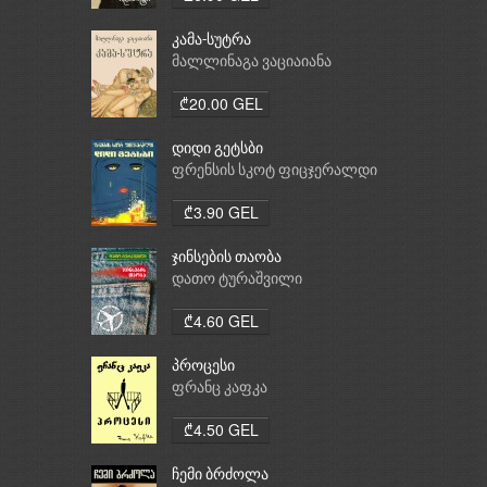
კამა-სუტრა
მალლინაგა ვაციაიანა
₾20.00 GEL
დიდი გეტსბი
ფრენსის სკოტ ფიცჯერალდი
₾3.90 GEL
ჯინსების თაობა
დათო ტურაშვილი
₾4.60 GEL
პროცესი
ფრანც კაფკა
₾4.50 GEL
ჩემი ბრძოლა