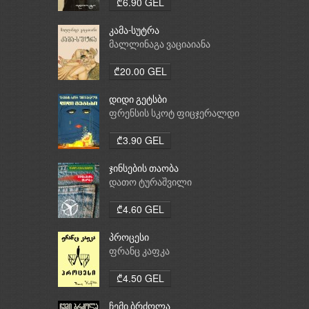
₾6.90 GEL
კამა-სუტრა
მალლინაგა ვაციაიანა
₾20.00 GEL
დიდი გეტსბი
ფრენსის სკოტ ფიცჯერალდი
₾3.90 GEL
ჯინსების თაობა
დათო ტურაშვილი
₾4.60 GEL
პროცესი
ფრანც კაფკა
₾4.50 GEL
ჩემი ბრძოლა