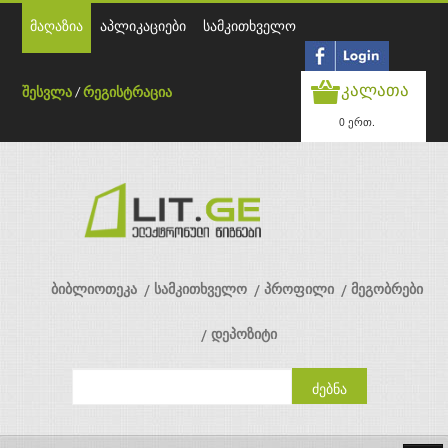
მაღაზია
აპლიკაციები
სამკითხველო
კალათა
შესვლა
/
რეგისტრაცია
0 ერთ.
ბიბლიოთეკა
სამკითხველო
პროფილი
მეგობრები
დეპოზიტი