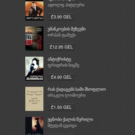
ადოლფ ჰიტლერი
₾3.90 GEL
უმანკოების მუზეუმი
ორჰან ფამუქი
₾12.95 GEL
ანტიქრისტე
ფრიდრიხ ნიცშე
₾4.90 GEL
რას ქადაგებს სამი მსოფლიო
რელიგია: ბუდიზმი,
ირაკლი ლომოური
ქრისტიანობა, ისლამი
₾1.50 GEL
უცნობი ქალის წერილი
შტეფან ცვაიგი