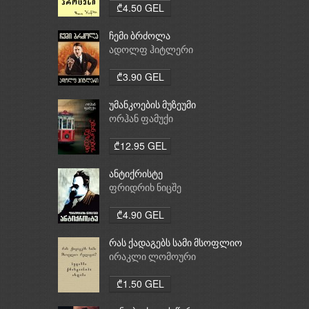
₾4.50 GEL
ჩემი ბრძოლა
ადოლფ ჰიტლერი
₾3.90 GEL
უმანკოების მუზეუმი
ორჰან ფამუქი
₾12.95 GEL
ანტიქრისტე
ფრიდრიხ ნიცშე
₾4.90 GEL
რას ქადაგებს სამი მსოფლიო
რელიგია: ბუდიზმი,
ირაკლი ლომოური
ქრისტიანობა, ისლამი
₾1.50 GEL