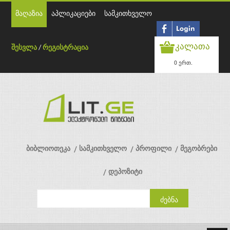
მაღაზია
აპლიკაციები
სამკითხველო
კალათა
შესვლა
/
რეგისტრაცია
0 ერთ.
ბიბლიოთეკა
სამკითხველო
პროფილი
მეგობრები
დეპოზიტი