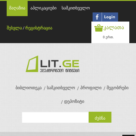
მაღაზია
აპლიკაციები
სამკითხველო
კალათა
შესვლა
/
რეგისტრაცია
0 ერთ.
ბიბლიოთეკა
სამკითხველო
პროფილი
მეგობრები
დეპოზიტი