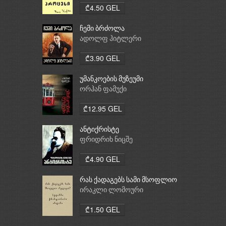
₾4.50 GEL
ჩემი ბრძოლა
ადოლფ ჰიტლერი
₾3.90 GEL
უმანკოების მუზეუმი
ორჰან ფამუქი
₾12.95 GEL
ანტიქრისტე
ფრიდრიხ ნიცშე
₾4.90 GEL
რას ქადაგებს სამი მსოფლიო
რელიგია: ბუდიზმი,
ირაკლი ლომოური
ქრისტიანობა, ისლამი
₾1.50 GEL