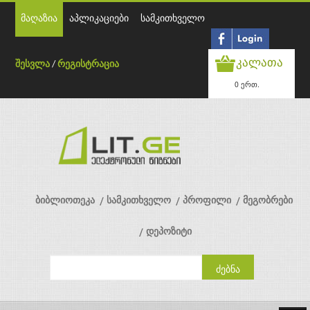
მაღაზია
აპლიკაციები
სამკითხველო
კალათა
შესვლა
/
რეგისტრაცია
0 ერთ.
ბიბლიოთეკა
სამკითხველო
პროფილი
მეგობრები
დეპოზიტი