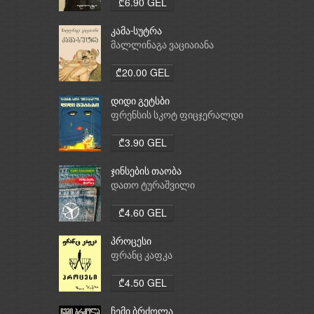
₾6.90 GEL
კამა-სუტრა
მალლინაგა ვაციაიანა
₾20.00 GEL
დიდი გეტსბი
ფრენსის სკოტ ფიცჯერალდი
₾3.90 GEL
ჯინსების თაობა
დათო ტურაშვილი
₾4.60 GEL
პროცესი
ფრანც კაფკა
₾4.50 GEL
ჩემი ბრძოლა