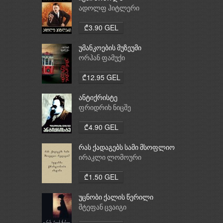
ადოლფ ჰიტლერი
₾3.90 GEL
უმანკოების მუზეუმი
ორჰან ფამუქი
₾12.95 GEL
ანტიქრისტე
ფრიდრიხ ნიცშე
₾4.90 GEL
რას ქადაგებს სამი მსოფლიო
რელიგია: ბუდიზმი,
ირაკლი ლომოური
ქრისტიანობა, ისლამი
₾1.50 GEL
უცნობი ქალის წერილი
შტეფან ცვაიგი