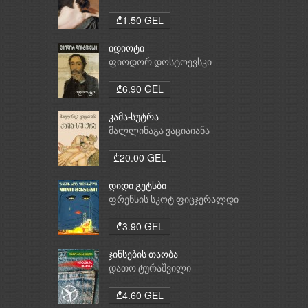
₾1.50 GEL
იდიოტი
ფიოდორ დოსტოევსკი
₾6.90 GEL
კამა-სუტრა
მალლინაგა ვაციაიანა
₾20.00 GEL
დიდი გეტსბი
ფრენსის სკოტ ფიცჯერალდი
₾3.90 GEL
ჯინსების თაობა
დათო ტურაშვილი
₾4.60 GEL