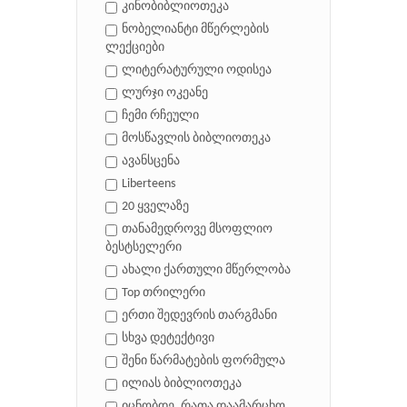
კინობიბლიოთეკა
ნობელიანტი მწერლების
ლექციები
ლიტერატურული ოდისეა
ლურჯი ოკეანე
ჩემი რჩეული
მოსწავლის ბიბლიოთეკა
ავანსცენა
Liberteens
20 ყველაზე
თანამედროვე მსოფლიო
ბესტსელერი
ახალი ქართული მწერლობა
Top თრილერი
ერთი შედევრის თარგმანი
სხვა დეტექტივი
შენი წარმატების ფორმულა
ილიას ბიბლიოთეკა
იცნობდე, რათა დაამარცხო