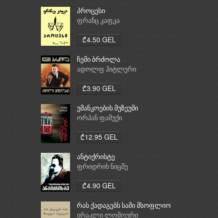
პროცესი
ფრანც კაფკა
₾4.50 GEL
ჩემი ბრძოლა
ადოლფ ჰიტლერი
₾3.90 GEL
უმანკოების მუზეუმი
ორჰან ფამუქი
₾12.95 GEL
ანტიქრისტე
ფრიდრიხ ნიცშე
₾4.90 GEL
რას ქადაგებს სამი მსოფლიო
რელიგია: ბუდიზმი,
ირაკლი ლომოური