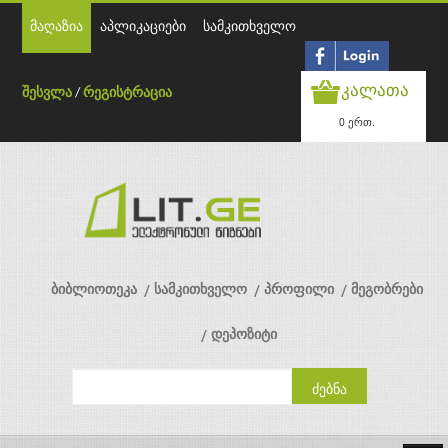
მაღაზია
აპლიკაციები
სამკითხველო
კალათა
შესვლა
/
რეგისტრაცია
0 ერთ.
ბიბლიოთეკა
სამკითხველო
პროფილი
მეგობრები
დეპოზიტი