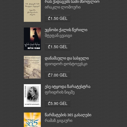
რას ქადაგებს სამი მსოფლიო
რელიგია: ბუდიზმი,
ირაკლი ლომოური
ქრისტიანობა, ისლამი
₾1.50 GEL
უცნობი ქალის წერილი
შტეფან ცვაიგი
₾1.50 GEL
დანაშაული და სასჯელი
ფიოდორ დოსტოევსკი
₾7.00 GEL
ესე იტყოდა ზარატუსტრა
ფრიდრიხ ნიცშე
₾5.90 GEL
წარმატების 365 გასაღები
რამაზ გიგაური