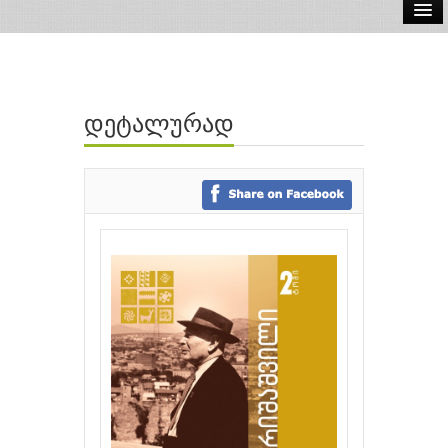
ელ.წიგნები
აუდიო წიგნები
დეტალურად
ავტორები
გამომცემლობები