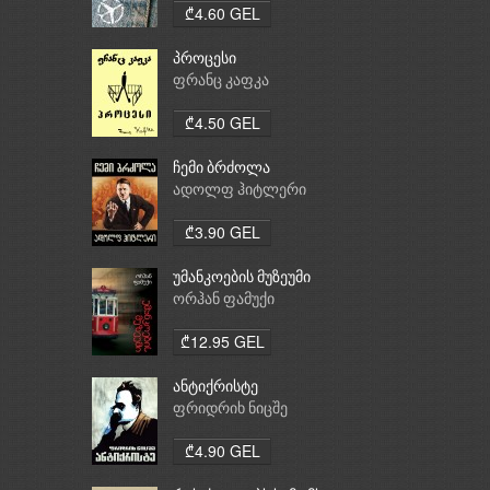
₾4.60 GEL
პროცესი
ფრანც კაფკა
₾4.50 GEL
ჩემი ბრძოლა
ადოლფ ჰიტლერი
₾3.90 GEL
უმანკოების მუზეუმი
ორჰან ფამუქი
₾12.95 GEL
ანტიქრისტე
ფრიდრიხ ნიცშე
₾4.90 GEL