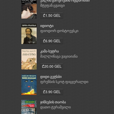
ქალის ცხოვრების ოცდაოთხი
საათი
შტეფან ცვაიგი
₾1.50 GEL
იდიოტი
ფიოდორ დოსტოევსკი
₾6.90 GEL
კამა-სუტრა
მალლინაგა ვაციაიანა
₾20.00 GEL
დიდი გეტსბი
ფრენსის სკოტ ფიცჯერალდი
₾3.90 GEL
ჯინსების თაობა
დათო ტურაშვილი