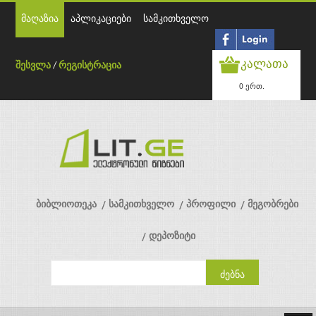
მაღაზია
აპლიკაციები
სამკითხველო
კალათა
შესვლა
/
რეგისტრაცია
0 ერთ.
ბიბლიოთეკა
სამკითხველო
პროფილი
მეგობრები
დეპოზიტი