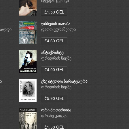
საათი
შტეფან ცვაიგი
₾1.50 GEL
ჯინსების თაობა
რალდი
დათო ტურაშვილი
₾4.60 GEL
ანტიქრისტე
ფრიდრიხ ნიცშე
₾4.90 GEL
ი
ესე იტყოდა ზარატუსტრა
ი
ფრიდრიხ ნიცშე
₾5.90 GEL
ორი მოთხრობა
ფრანც კაფკა
₾1.50 GEL