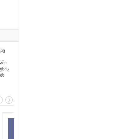
ვსე
აში
გნის
ბს