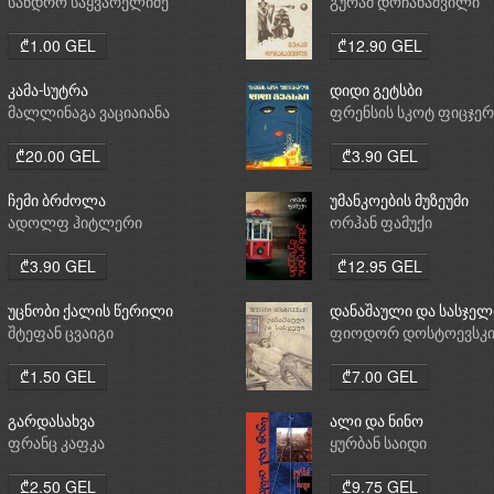
სანდრო საყვარელიძე
გურამ დოჩანაშვილი
₾1.00 GEL
₾12.90 GEL
კამა-სუტრა
დიდი გეტსბი
მალლინაგა ვაციაიანა
ფრენსის სკოტ ფიცჯე
₾20.00 GEL
₾3.90 GEL
ჩემი ბრძოლა
უმანკოების მუზეუმი
ადოლფ ჰიტლერი
ორჰან ფამუქი
₾3.90 GEL
₾12.95 GEL
უცნობი ქალის წერილი
დანაშაული და სასჯელ
შტეფან ცვაიგი
ფიოდორ დოსტოევსკ
₾1.50 GEL
₾7.00 GEL
გარდასახვა
ალი და ნინო
ფრანც კაფკა
ყურბან საიდი
₾2.50 GEL
₾9.75 GEL