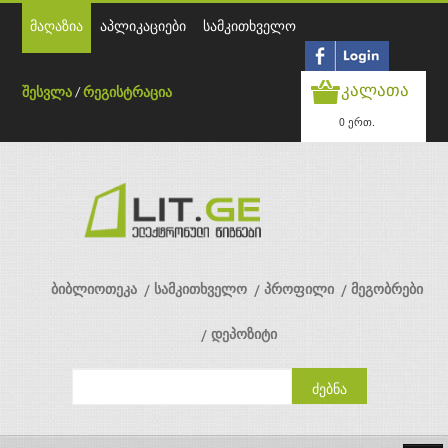
მაღაზია
აპლიკაციები
სამკითხველო
კალათა
შესვლა
/
რეგისტრაცია
0 ერთ.
ბიბლიოთეკა
სამკითხველო
პროფილი
მეგობრები
დეპოზიტი