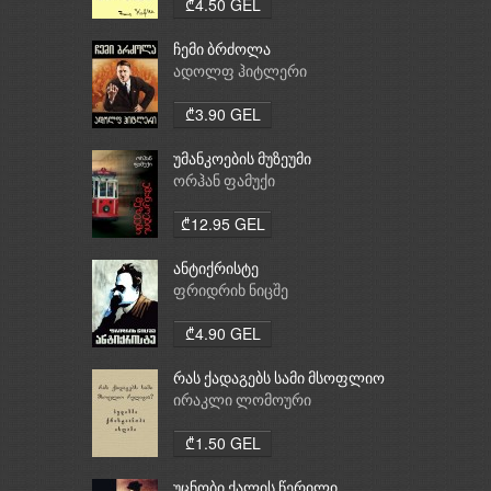
₾4.50 GEL
ჩემი ბრძოლა
ადოლფ ჰიტლერი
₾3.90 GEL
უმანკოების მუზეუმი
ორჰან ფამუქი
₾12.95 GEL
ანტიქრისტე
ფრიდრიხ ნიცშე
₾4.90 GEL
რას ქადაგებს სამი მსოფლიო
რელიგია: ბუდიზმი,
ირაკლი ლომოური
ქრისტიანობა, ისლამი
₾1.50 GEL
უცნობი ქალის წერილი