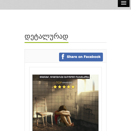
ელ.წიგნები
აუდიო წიგნები
დეტალურად
ავტორები
გამომცემლობები