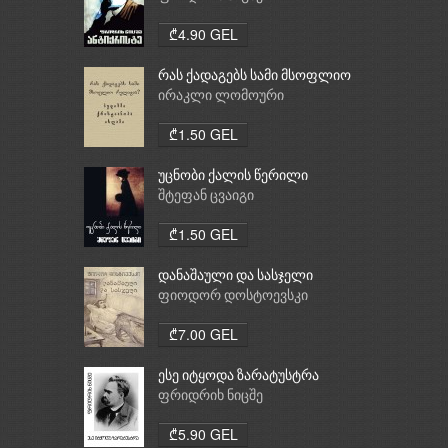
₾4.90 GEL
რას ქადაგებს სამი მსოფლიო
რელიგია: ბუდიზმი,
ირაკლი ლომოური
ქრისტიანობა, ისლამი
₾1.50 GEL
უცნობი ქალის წერილი
შტეფან ცვაიგი
₾1.50 GEL
დანაშაული და სასჯელი
ფიოდორ დოსტოევსკი
₾7.00 GEL
ესე იტყოდა ზარატუსტრა
ფრიდრიხ ნიცშე
₾5.90 GEL