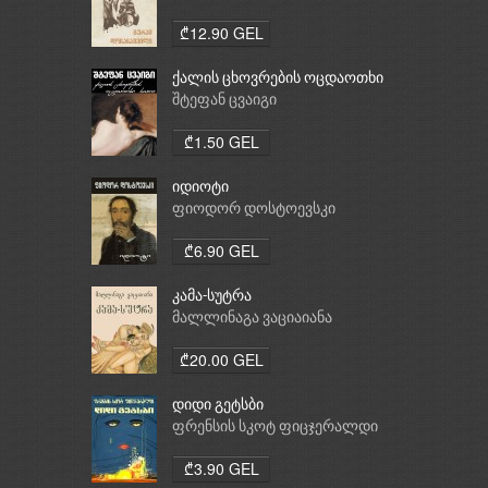
₾12.90 GEL
ქალის ცხოვრების ოცდაოთხი
საათი
შტეფან ცვაიგი
₾1.50 GEL
იდიოტი
ფიოდორ დოსტოევსკი
₾6.90 GEL
კამა-სუტრა
მალლინაგა ვაციაიანა
₾20.00 GEL
დიდი გეტსბი
ფრენსის სკოტ ფიცჯერალდი
₾3.90 GEL