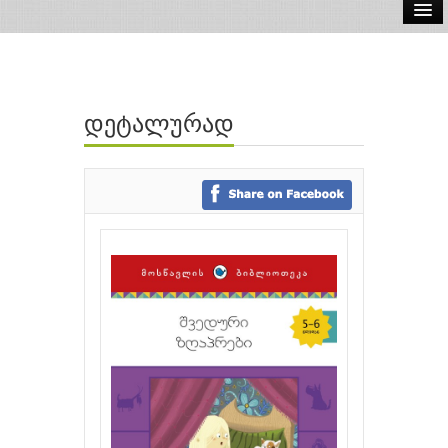
ელ.წიგნები
აუდიო წიგნები
დეტალურად
ავტორები
გამომცემლობები