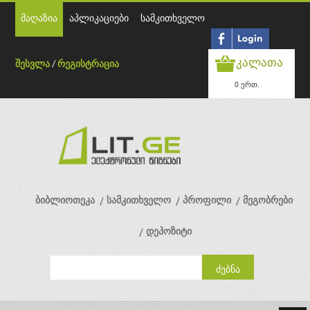
მაღაზია
აპლიკაციები
სამკითხველო
კალათა
შესვლა
/
რეგისტრაცია
0 ერთ.
ბიბლიოთეკა
სამკითხველო
პროფილი
მეგობრები
დეპოზიტი