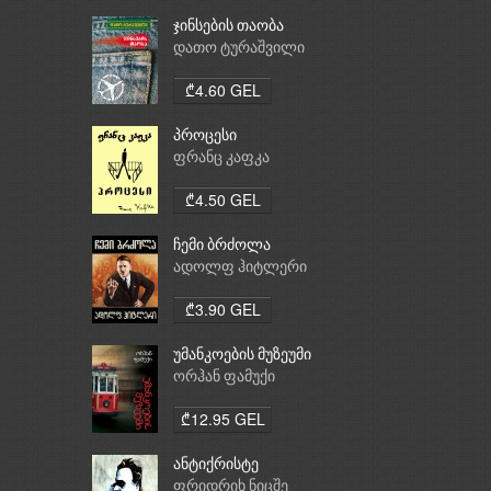
ჯინსების თაობა
დათო ტურაშვილი
₾4.60 GEL
პროცესი
ფრანც კაფკა
₾4.50 GEL
ჩემი ბრძოლა
ადოლფ ჰიტლერი
₾3.90 GEL
უმანკოების მუზეუმი
ორჰან ფამუქი
₾12.95 GEL
ანტიქრისტე
ფრიდრიხ ნიცშე