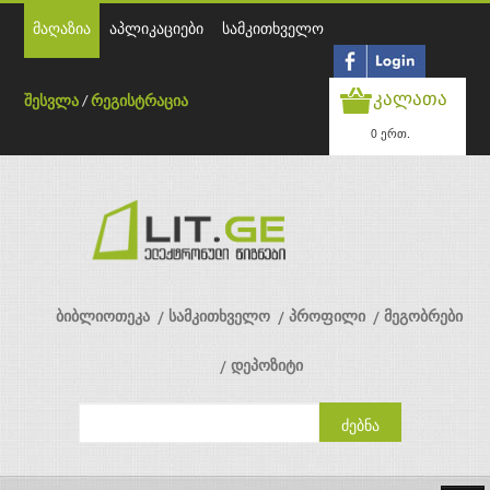
მაღაზია
აპლიკაციები
სამკითხველო
კალათა
შესვლა
/
რეგისტრაცია
0 ერთ.
ბიბლიოთეკა
სამკითხველო
პროფილი
მეგობრები
დეპოზიტი