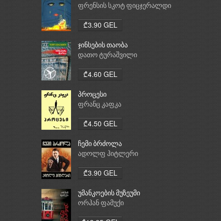
ფრენსის სკოტ ფიცჯერალდი
₾3.90 GEL
ჯინსების თაობა
დათო ტურაშვილი
₾4.60 GEL
პროცესი
ფრანც კაფკა
₾4.50 GEL
ჩემი ბრძოლა
ადოლფ ჰიტლერი
₾3.90 GEL
უმანკოების მუზეუმი
ორჰან ფამუქი