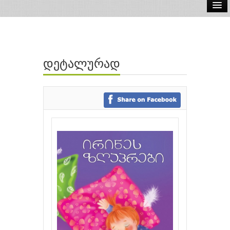
ელ.წიგნები
აუდიო წიგნები
დეტალურად
ავტორები
გამომცემლობები