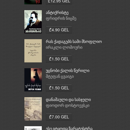
₾12.95 GEL
ანტიქრისტე
ფრიდრიხ ნიცშე
₾4.90 GEL
რას ქადაგებს სამი მსოფლიო
რელიგია: ბუდიზმი,
ირაკლი ლომოური
ქრისტიანობა, ისლამი
₾1.50 GEL
უცნობი ქალის წერილი
შტეფან ცვაიგი
₾1.50 GEL
დანაშაული და სასჯელი
ფიოდორ დოსტოევსკი
₾7.00 GEL
ესე იტყოდა ზარატუსტრა