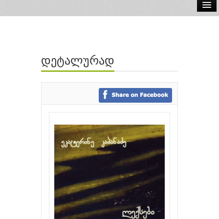
ელ.წიგნები
აუდიო წიგნები
დეტალურად
ავტორები
გამომცემლობები