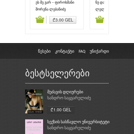
ეს მე ვარ – ფიროსმანი
ნუ დაღონდი, ბუბაილო.
შორენა ლებანიძე
ლელა გაბური
ამატება
კალათაში დამატება
კალათაში დამატებ
₾3.00 GEL
₾3.00 GEL
წესები
კონტაქტი
FAQ
უნიქარდი
ბესტსელერები
მეძავის დღიურები
სანდრო საყვარელიძე
₾1.00 GEL
სექსის სასწავლო უნივერსიტეტი
სანდრო საყვარელიძე