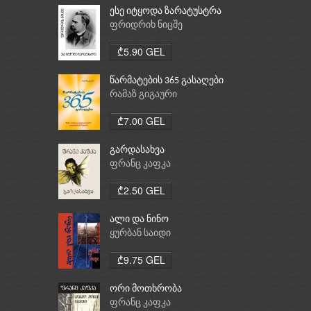
ესე იტყოდა ზარატუსტრა
ფრიდრიხ ნიცშე
₾5.90 GEL
წარმატების 365 გასაღები
რამაზ გიგაური
₾7.00 GEL
გარდასახვა
ფრანც კაფკა
₾2.50 GEL
ალი და ნინო
ყურბან საიდი
₾9.75 GEL
ორი მოთხრობა
ფრანც კაფკა