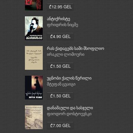
₾12.95 GEL
ანტიქრისტე
ფრიდრიხ ნიცშე
₾4.90 GEL
რას ქადაგებს სამი მსოფლიო
რელიგია: ბუდიზმი,
ირაკლი ლომოური
ქრისტიანობა, ისლამი
₾1.50 GEL
უცნობი ქალის წერილი
შტეფან ცვაიგი
₾1.50 GEL
დანაშაული და სასჯელი
ფიოდორ დოსტოევსკი
₾7.00 GEL