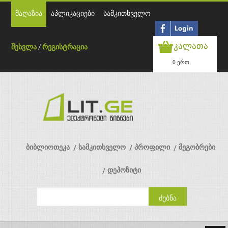
მაღაზია
აპლიკაციები
სამკითხველო
კალათა
შესვლა
/
რეგისტრაცია
0 ერთ.
ბიბლიოთეკა
სამკითხველო
პროფილი
მეგობრები
დეპოზიტი