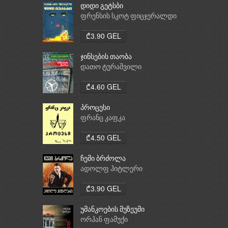
დიდი გეტსბი
ფრენსის სკოტ ფიცჯერალდი
₾3.90 GEL
ჯინსების თაობა
დათო ტურაშვილი
₾4.60 GEL
პროცესი
ფრანც კაფკა
₾4.50 GEL
ჩემი ბრძოლა
ადოლფ ჰიტლერი
₾3.90 GEL
უმანკოების მუზეუმი
ორჰან ფამუქი