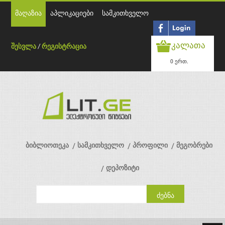
მაღაზია
აპლიკაციები
სამკითხველო
კალათა
შესვლა
/
რეგისტრაცია
0 ერთ.
ბიბლიოთეკა
სამკითხველო
პროფილი
მეგობრები
დეპოზიტი