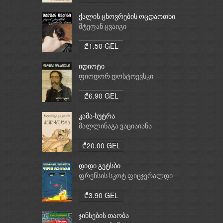
ქალის ცხოვრების ოცდაოთხი
საათი
შტეფან ცვაიგი
₾1.50 GEL
იდიოტი
ფიოდორ დოსტოევსკი
₾6.90 GEL
კამა-სუტრა
მალლინაგა ვაციაიანა
₾20.00 GEL
დიდი გეტსბი
ფრენსის სკოტ ფიცჯერალდი
₾3.90 GEL
ჯინსების თაობა