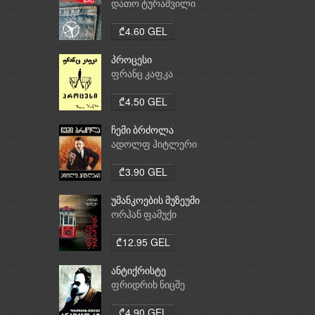
დათო ტურაშვილი
₾4.60 GEL
პროცესი
ფრანც კაფკა
₾4.50 GEL
ჩემი ბრძოლა
ადოლფ ჰიტლერი
₾3.90 GEL
უმანკოების მუზეუმი
ორჰან ფამუქი
₾12.95 GEL
ანტიქრისტე
ფრიდრიხ ნიცშე
₾4.90 GEL