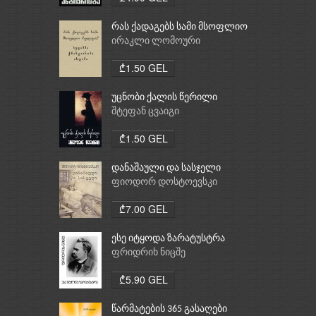
რას ქადაგებს სამი მსოფლიო
რელიგია: ბუდიზმი,
ირაკლი ლომოური
ქრისტიანობა, ისლამი
₾1.50 GEL
უცნობი ქალის წერილი
შტეფან ცვაიგი
₾1.50 GEL
დანაშაული და სასჯელი
ფიოდორ დოსტოევსკი
₾7.00 GEL
ესე იტყოდა ზარატუსტრა
ფრიდრიხ ნიცშე
₾5.90 GEL
წარმატების 365 გასაღები