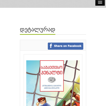
ელ.წიგნები
აუდიო წიგნები
დეტალურად
ავტორები
გამომცემლობები