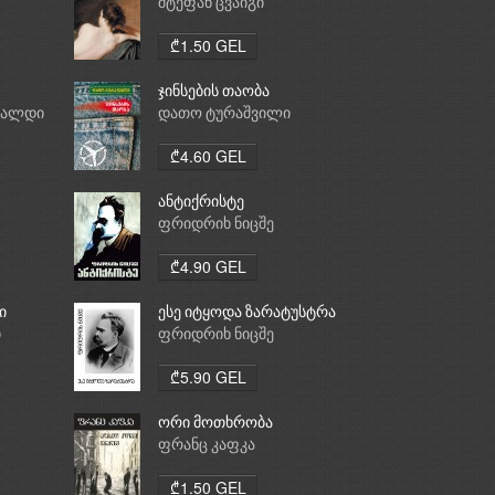
საათი
შტეფან ცვაიგი
₾1.50 GEL
ჯინსების თაობა
რალდი
დათო ტურაშვილი
₾4.60 GEL
ანტიქრისტე
ფრიდრიხ ნიცშე
₾4.90 GEL
ი
ესე იტყოდა ზარატუსტრა
ი
ფრიდრიხ ნიცშე
₾5.90 GEL
ორი მოთხრობა
ფრანც კაფკა
₾1.50 GEL