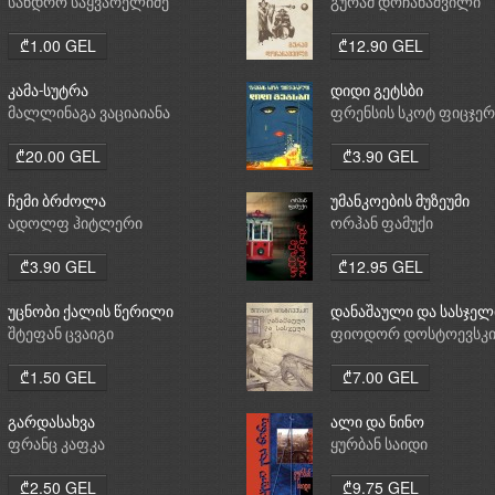
სანდრო საყვარელიძე
გურამ დოჩანაშვილი
₾1.00 GEL
₾12.90 GEL
კამა-სუტრა
დიდი გეტსბი
მალლინაგა ვაციაიანა
ფრენსის სკოტ ფიცჯე
₾20.00 GEL
₾3.90 GEL
ჩემი ბრძოლა
უმანკოების მუზეუმი
ადოლფ ჰიტლერი
ორჰან ფამუქი
₾3.90 GEL
₾12.95 GEL
უცნობი ქალის წერილი
დანაშაული და სასჯელ
შტეფან ცვაიგი
ფიოდორ დოსტოევსკ
₾1.50 GEL
₾7.00 GEL
გარდასახვა
ალი და ნინო
ფრანც კაფკა
ყურბან საიდი
₾2.50 GEL
₾9.75 GEL