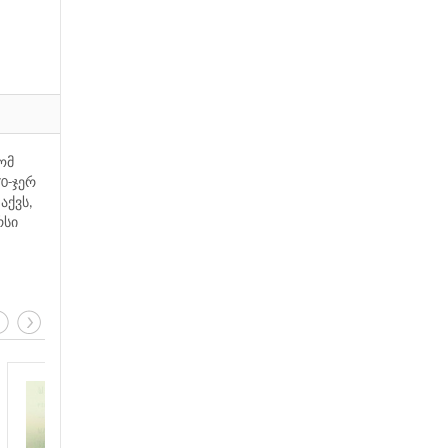
ომ
0-ჯერ
აქვს,
რსი