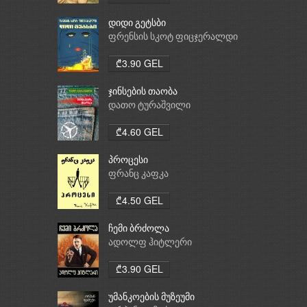
დიდი გეტსბი
ფრენსის სკოტ ფიცჯერალდი
₾3.90 GEL
ჯინსების თაობა
დათო ტურაშვილი
₾4.60 GEL
პროცესი
ფრანც კაფკა
₾4.50 GEL
ჩემი ბრძოლა
ადოლფ ჰიტლერი
₾3.90 GEL
უმანკოების მუზეუმი