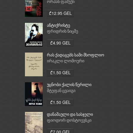
ორჰან ფამუქი
₾12.95 GEL
ანტიქრისტე
ფრიდრიხ ნიცშე
₾4.90 GEL
რას ქადაგებს სამი მსოფლიო
რელიგია: ბუდიზმი,
ირაკლი ლომოური
ქრისტიანობა, ისლამი
₾1.50 GEL
უცნობი ქალის წერილი
შტეფან ცვაიგი
₾1.50 GEL
დანაშაული და სასჯელი
ფიოდორ დოსტოევსკი
₾7.00 GEL