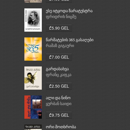
ესე იტყოდა ზარატუსტრა
ფრიდრიხ ნიცშე
₾5.90 GEL
წარმატების 365 გასაღები
რამაზ გიგაური
₾7.00 GEL
გარდასახვა
ფრანც კაფკა
₾2.50 GEL
ალი და ნინო
ყურბან საიდი
₾9.75 GEL
ორი მოთხრობა