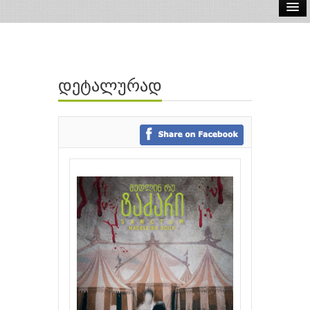
ელ.წიგნები
აუდიო წიგნები
დეტალურად
ავტორები
გამომცემლობები