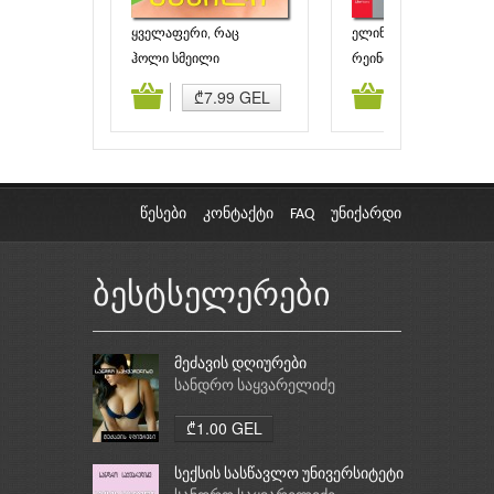
ყველაფერი, რაც
ელინორი & პარკი
ბრწყინავს
ჰოლი სმეილი
რეინბოუ რაუელი
ამატება
კალათაში დამატება
კალათაში დამატებ
₾7.99 GEL
₾6.00 GEL
წესები
კონტაქტი
FAQ
უნიქარდი
ბესტსელერები
მეძავის დღიურები
სანდრო საყვარელიძე
₾1.00 GEL
სექსის სასწავლო უნივერსიტეტი