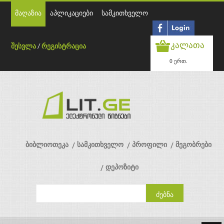
მაღაზია
აპლიკაციები
სამკითხველო
კალათა
შესვლა
/
რეგისტრაცია
0 ერთ.
ბიბლიოთეკა
სამკითხველო
პროფილი
მეგობრები
დეპოზიტი