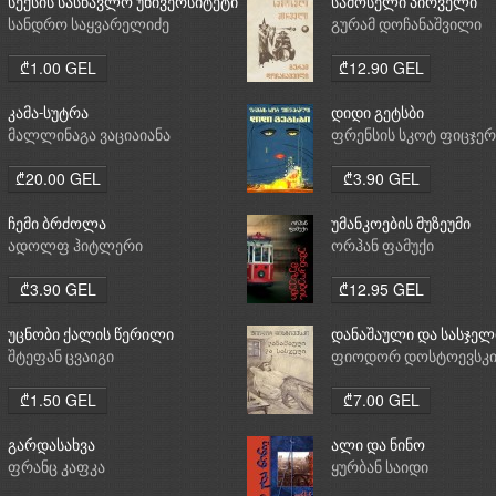
სექსის სასწავლო უნივერსიტეტი
სამოსელი პირველი
სანდრო საყვარელიძე
გურამ დოჩანაშვილი
₾1.00 GEL
₾12.90 GEL
კამა-სუტრა
დიდი გეტსბი
მალლინაგა ვაციაიანა
ფრენსის სკოტ ფიცჯე
₾20.00 GEL
₾3.90 GEL
ჩემი ბრძოლა
უმანკოების მუზეუმი
ადოლფ ჰიტლერი
ორჰან ფამუქი
₾3.90 GEL
₾12.95 GEL
უცნობი ქალის წერილი
დანაშაული და სასჯელ
შტეფან ცვაიგი
ფიოდორ დოსტოევსკ
₾1.50 GEL
₾7.00 GEL
გარდასახვა
ალი და ნინო
ფრანც კაფკა
ყურბან საიდი