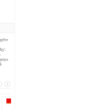
 უფრო
ზე“,
ა
ოდიღა
ნ