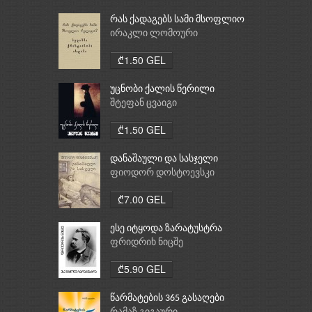
რას ქადაგებს სამი მსოფლიო
რელიგია: ბუდიზმი,
ირაკლი ლომოური
ქრისტიანობა, ისლამი
₾1.50 GEL
უცნობი ქალის წერილი
შტეფან ცვაიგი
₾1.50 GEL
დანაშაული და სასჯელი
ფიოდორ დოსტოევსკი
₾7.00 GEL
ესე იტყოდა ზარატუსტრა
ფრიდრიხ ნიცშე
₾5.90 GEL
წარმატების 365 გასაღები