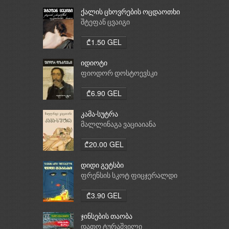
ქალის ცხოვრების ოცდაოთხი
საათი
შტეფან ცვაიგი
₾1.50 GEL
იდიოტი
ფიოდორ დოსტოევსკი
₾6.90 GEL
კამა-სუტრა
მალლინაგა ვაციაიანა
₾20.00 GEL
დიდი გეტსბი
ფრენსის სკოტ ფიცჯერალდი
₾3.90 GEL
ჯინსების თაობა
დათო ტურაშვილი