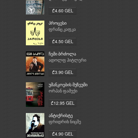
₾4.60 GEL
პროცესი
ფრანც კაფკა
₾4.50 GEL
ჩემი ბრძოლა
ადოლფ ჰიტლერი
₾3.90 GEL
უმანკოების მუზეუმი
ორჰან ფამუქი
₾12.95 GEL
ანტიქრისტე
ფრიდრიხ ნიცშე
₾4.90 GEL