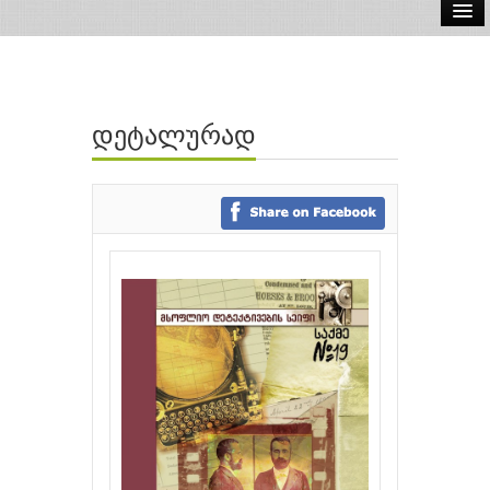
ელ.წიგნები
აუდიო წიგნები
დეტალურად
ავტორები
გამომცემლობები