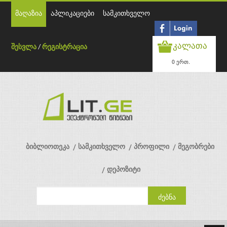
მაღაზია
აპლიკაციები
სამკითხველო
კალათა
შესვლა
/
რეგისტრაცია
0 ერთ.
ბიბლიოთეკა
სამკითხველო
პროფილი
მეგობრები
დეპოზიტი