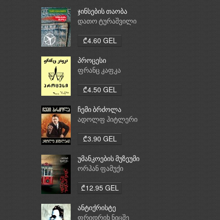
ჯინსების თაობა
დათო ტურაშვილი
₾4.60 GEL
პროცესი
ფრანც კაფკა
₾4.50 GEL
ჩემი ბრძოლა
ადოლფ ჰიტლერი
₾3.90 GEL
უმანკოების მუზეუმი
ორჰან ფამუქი
₾12.95 GEL
ანტიქრისტე
ფრიდრიხ ნიცშე