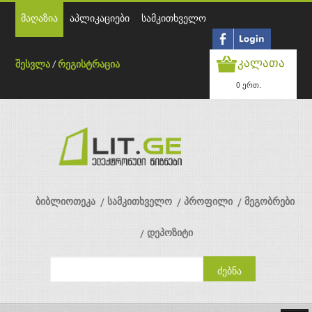
მაღაზია
აპლიკაციები
სამკითხველო
კალათა
შესვლა
/
რეგისტრაცია
0 ერთ.
ბიბლიოთეკა
სამკითხველო
პროფილი
მეგობრები
დეპოზიტი