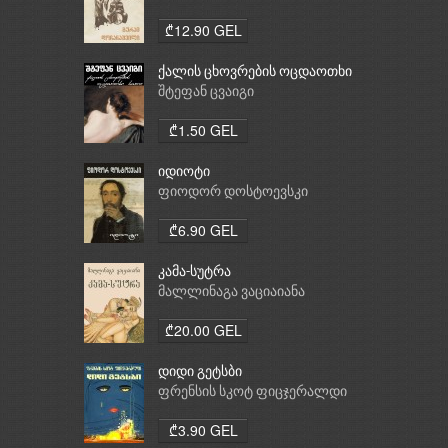
₾12.90 GEL
ქალის ცხოვრების ოცდაოთხი
საათი
შტეფან ცვაიგი
₾1.50 GEL
იდიოტი
ფიოდორ დოსტოევსკი
₾6.90 GEL
კამა-სუტრა
მალლინაგა ვაციაიანა
₾20.00 GEL
დიდი გეტსბი
ფრენსის სკოტ ფიცჯერალდი
₾3.90 GEL