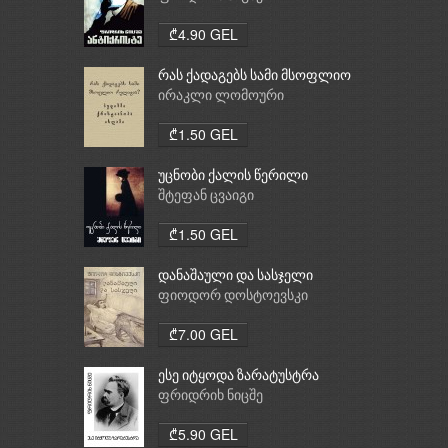
₾4.90 GEL
რას ქადაგებს სამი მსოფლიო
რელიგია: ბუდიზმი,
ირაკლი ლომოური
ქრისტიანობა, ისლამი
₾1.50 GEL
უცნობი ქალის წერილი
შტეფან ცვაიგი
₾1.50 GEL
დანაშაული და სასჯელი
ფიოდორ დოსტოევსკი
₾7.00 GEL
ესე იტყოდა ზარატუსტრა
ფრიდრიხ ნიცშე
₾5.90 GEL