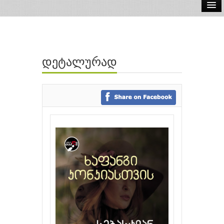
ელ.წიგნები
აუდიო წიგნები
დეტალურად
ავტორები
გამომცემლობები