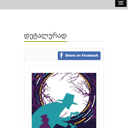
ელ.წიგნები
აუდიო წიგნები
დეტალურად
ავტორები
გამომცემლობები