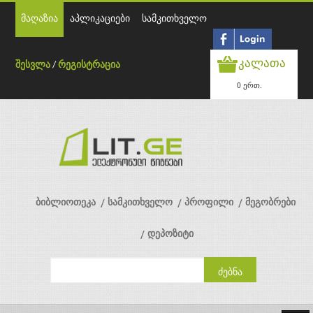
მაღაზია
აპლიკაციები
სამკითხველო
კალათა
შესვლა
/
რეგისტრაცია
0 ერთ.
ბიბლიოთეკა
სამკითხველო
პროფილი
მეგობრები
დეპოზიტი