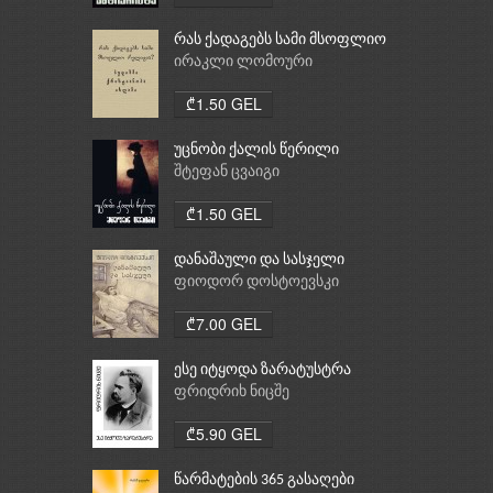
რას ქადაგებს სამი მსოფლიო
რელიგია: ბუდიზმი,
ირაკლი ლომოური
ქრისტიანობა, ისლამი
₾1.50 GEL
უცნობი ქალის წერილი
შტეფან ცვაიგი
₾1.50 GEL
დანაშაული და სასჯელი
ფიოდორ დოსტოევსკი
₾7.00 GEL
ესე იტყოდა ზარატუსტრა
ფრიდრიხ ნიცშე
₾5.90 GEL
წარმატების 365 გასაღები