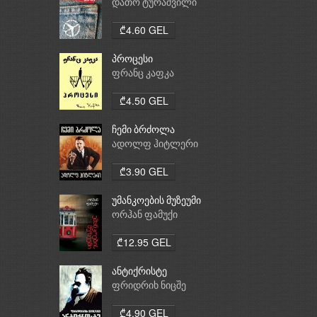
დათო ტურაშვილი
₾4.60 GEL
პროცესი
ფრანც კაფკა
₾4.50 GEL
ჩემი ბრძოლა
ადოლფ ჰიტლერი
₾3.90 GEL
უმანკოების მუზეუმი
ორჰან ფამუქი
₾12.95 GEL
ანტიქრისტე
ფრიდრიხ ნიცშე
₾4.90 GEL