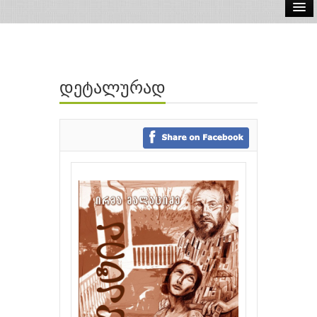
ელ.წიგნები
აუდიო წიგნები
დეტალურად
ავტორები
გამომცემლობები