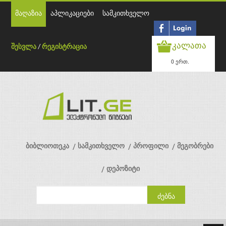
მაღაზია
აპლიკაციები
სამკითხველო
კალათა
შესვლა
/
რეგისტრაცია
0 ერთ.
ბიბლიოთეკა
სამკითხველო
პროფილი
მეგობრები
დეპოზიტი