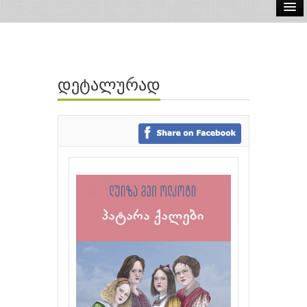
ელ.წიგნები
აუდიო წიგნები
დეტალურად
ავტორები
გამომცემლობები