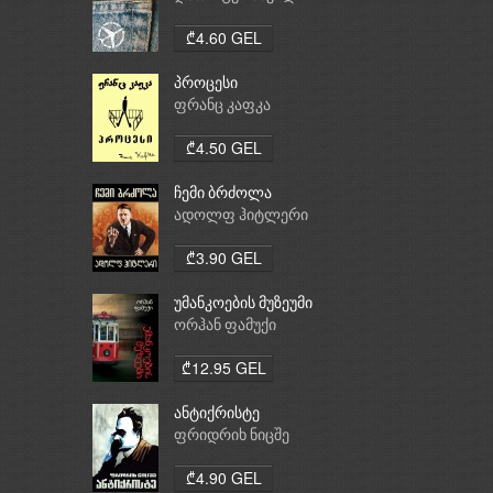
₾4.60 GEL
პროცესი
ფრანც კაფკა
₾4.50 GEL
ჩემი ბრძოლა
ადოლფ ჰიტლერი
₾3.90 GEL
უმანკოების მუზეუმი
ორჰან ფამუქი
₾12.95 GEL
ანტიქრისტე
ფრიდრიხ ნიცშე
₾4.90 GEL