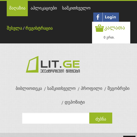
მაღაზია
აპლიკაციები
სამკითხველო
კალათა
შესვლა
/
რეგისტრაცია
0 ერთ.
ბიბლიოთეკა
სამკითხველო
პროფილი
მეგობრები
დეპოზიტი