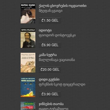
ქალის ცხოვრების ოცდაოთხი
საათი
შტეფან ცვაიგი
₾1.50 GEL
იდიოტი
ფიოდორ დოსტოევსკი
₾6.90 GEL
კამა-სუტრა
მალლინაგა ვაციაიანა
₾20.00 GEL
დიდი გეტსბი
ფრენსის სკოტ ფიცჯერალდი
₾3.90 GEL
ჯინსების თაობა
დათო ტურაშვილი