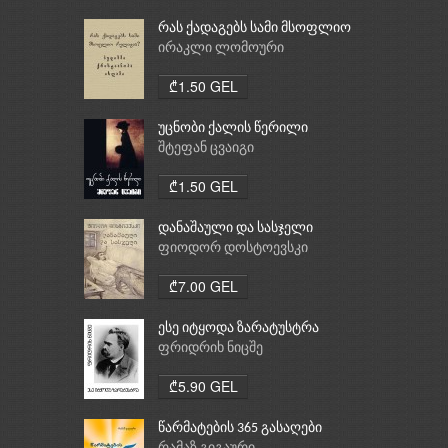
რას ქადაგებს სამი მსოფლიო
რელიგია: ბუდიზმი,
ირაკლი ლომოური
ქრისტიანობა, ისლამი
₾1.50 GEL
უცნობი ქალის წერილი
შტეფან ცვაიგი
₾1.50 GEL
დანაშაული და სასჯელი
ფიოდორ დოსტოევსკი
₾7.00 GEL
ესე იტყოდა ზარატუსტრა
ფრიდრიხ ნიცშე
₾5.90 GEL
წარმატების 365 გასაღები