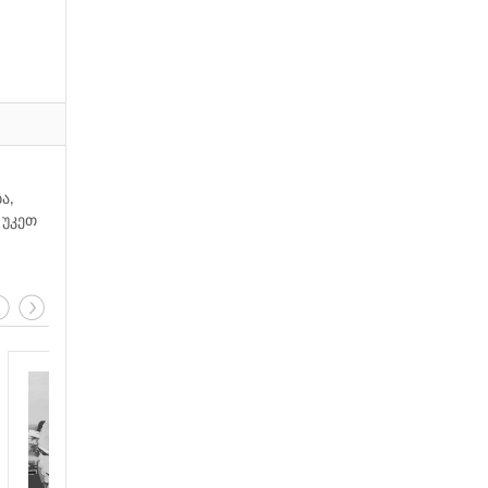
ა,
 უკეთ