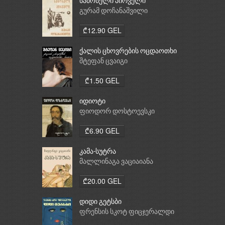
სამოსელი პირველი
გურამ დოჩანაშვილი
₾12.90 GEL
ქალის ცხოვრების ოცდაოთხი
საათი
შტეფან ცვაიგი
₾1.50 GEL
იდიოტი
ფიოდორ დოსტოევსკი
₾6.90 GEL
კამა-სუტრა
მალლინაგა ვაციაიანა
₾20.00 GEL
დიდი გეტსბი
ფრენსის სკოტ ფიცჯერალდი