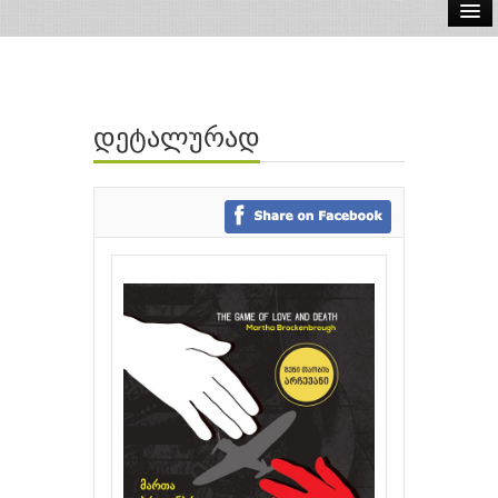
ელ.წიგნები
აუდიო წიგნები
დეტალურად
ავტორები
გამომცემლობები