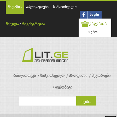
მაღაზია
აპლიკაციები
სამკითხველო
კალათა
შესვლა
/
რეგისტრაცია
0 ერთ.
ბიბლიოთეკა
სამკითხველო
პროფილი
მეგობრები
დეპოზიტი