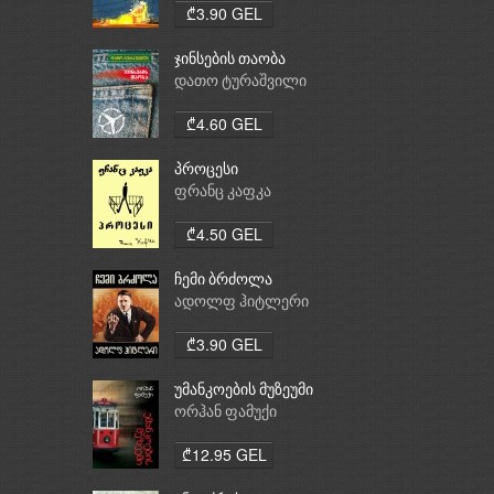
₾3.90 GEL
ჯინსების თაობა
დათო ტურაშვილი
₾4.60 GEL
პროცესი
ფრანც კაფკა
₾4.50 GEL
ჩემი ბრძოლა
ადოლფ ჰიტლერი
₾3.90 GEL
უმანკოების მუზეუმი
ორჰან ფამუქი
₾12.95 GEL