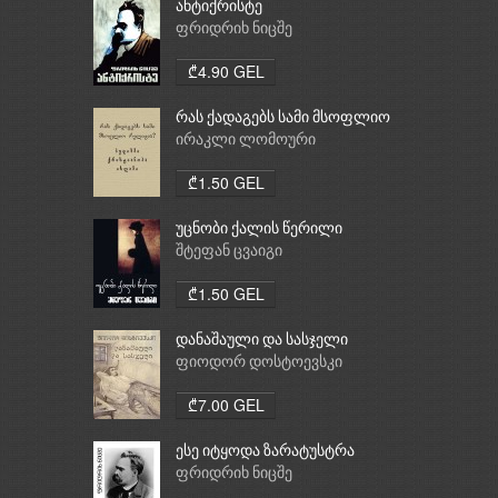
ანტიქრისტე
ფრიდრიხ ნიცშე
₾4.90 GEL
რას ქადაგებს სამი მსოფლიო
რელიგია: ბუდიზმი,
ირაკლი ლომოური
ქრისტიანობა, ისლამი
₾1.50 GEL
უცნობი ქალის წერილი
შტეფან ცვაიგი
₾1.50 GEL
დანაშაული და სასჯელი
ფიოდორ დოსტოევსკი
₾7.00 GEL
ესე იტყოდა ზარატუსტრა
ფრიდრიხ ნიცშე