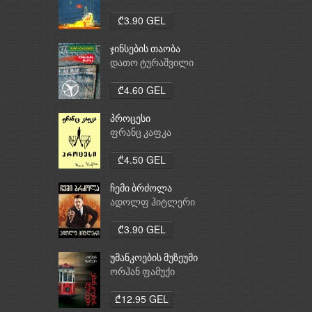
₾3.90 GEL
ჯინსების თაობა
დათო ტურაშვილი
₾4.60 GEL
პროცესი
ფრანც კაფკა
₾4.50 GEL
ჩემი ბრძოლა
ადოლფ ჰიტლერი
₾3.90 GEL
უმანკოების მუზეუმი
ორჰან ფამუქი
₾12.95 GEL