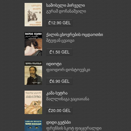
სამოსელი პირველი
გურამ დოჩანაშვილი
₾12.90 GEL
ქალის ცხოვრების ოცდაოთხი
საათი
შტეფან ცვაიგი
₾1.50 GEL
იდიოტი
ფიოდორ დოსტოევსკი
₾6.90 GEL
კამა-სუტრა
მალლინაგა ვაციაიანა
₾20.00 GEL
დიდი გეტსბი
ფრენსის სკოტ ფიცჯერალდი