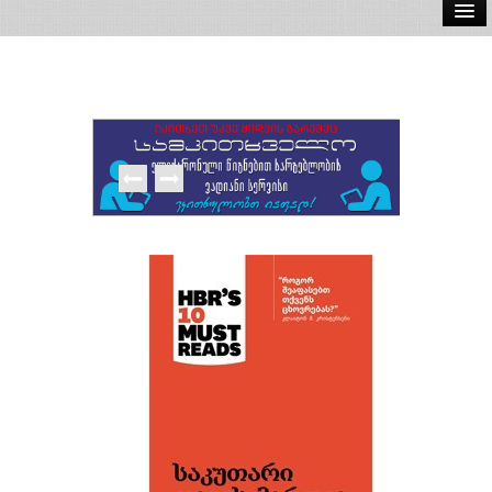
ელ.წიგნები
აუდიო წიგნები
ავტორები
გამომცემლობები