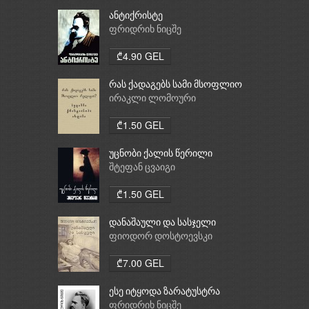
ანტიქრისტე
ფრიდრიხ ნიცშე
₾4.90 GEL
რას ქადაგებს სამი მსოფლიო
რელიგია: ბუდიზმი,
ირაკლი ლომოური
ქრისტიანობა, ისლამი
₾1.50 GEL
უცნობი ქალის წერილი
შტეფან ცვაიგი
₾1.50 GEL
დანაშაული და სასჯელი
ფიოდორ დოსტოევსკი
₾7.00 GEL
ესე იტყოდა ზარატუსტრა
ფრიდრიხ ნიცშე