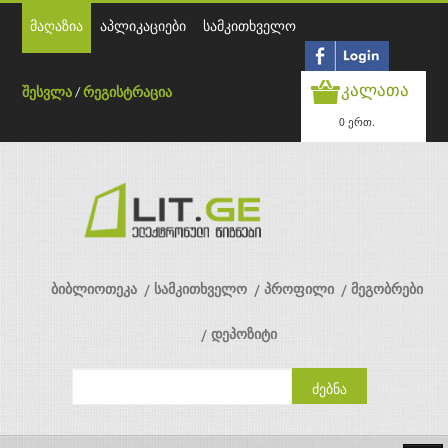
მაღაზია
აპლიკაციები
სამკითხველო
კალათა
შესვლა
/
რეგისტრაცია
0 ერთ.
ბიბლიოთეკა
სამკითხველო
პროფილი
მეგობრები
დეპოზიტი