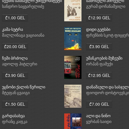
სექსის სასწავლო უნივერსიტეტი
სამოსელი პირველი
სანდრო საყვარელიძე
გურამ დოჩანაშვილი
₾1.00 GEL
₾12.90 GEL
კამა-სუტრა
დიდი გეტსბი
მალლინაგა ვაციაიანა
ფრენსის სკოტ ფიცჯე
₾20.00 GEL
₾3.90 GEL
ჩემი ბრძოლა
უმანკოების მუზეუმი
ადოლფ ჰიტლერი
ორჰან ფამუქი
₾3.90 GEL
₾12.95 GEL
უცნობი ქალის წერილი
დანაშაული და სასჯელ
შტეფან ცვაიგი
ფიოდორ დოსტოევსკ
₾1.50 GEL
₾7.00 GEL
გარდასახვა
ალი და ნინო
ფრანც კაფკა
ყურბან საიდი