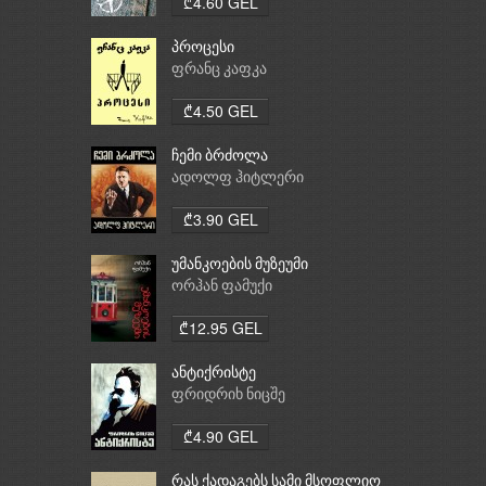
₾4.60 GEL
პროცესი
ფრანც კაფკა
₾4.50 GEL
ჩემი ბრძოლა
ადოლფ ჰიტლერი
₾3.90 GEL
უმანკოების მუზეუმი
ორჰან ფამუქი
₾12.95 GEL
ანტიქრისტე
ფრიდრიხ ნიცშე
₾4.90 GEL
რას ქადაგებს სამი მსოფლიო