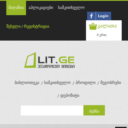
მაღაზია
აპლიკაციები
სამკითხველო
კალათა
შესვლა
/
რეგისტრაცია
0 ერთ.
ბიბლიოთეკა
სამკითხველო
პროფილი
მეგობრები
დეპოზიტი