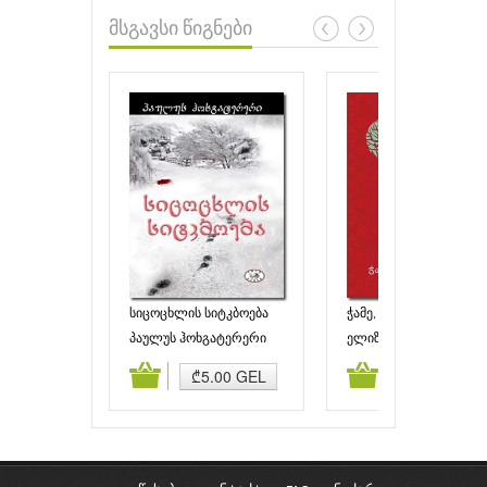
მსგავსი წიგნები
სიცოცხლის სიტკბოება
ჭამე, ილოცე, შეიყვარე
პაულუს ჰოხგატერერი
ელიზაბეტ ჯილბერტი
ამატება
კალათაში დამატება
კალათაში დამატებ
₾5.00 GEL
₾6.95 GEL