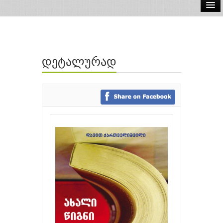
ელ.წიგნები
აუდიო წიგნები
დეტალურად
ავტორები
გამომცემლობები