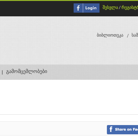
შესვლა
/
რეგისტ
ბიბლიოთეკა
სა
გამომცემლობები