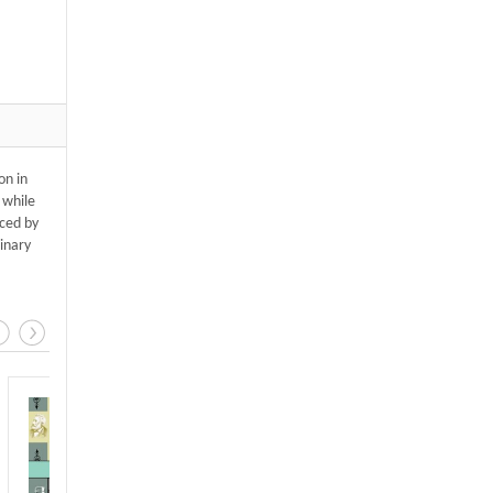
on in
 while
aced by
inary