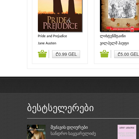
Pride and Prejudice
ლიხტენშტაინი
Jane Austen
ვილჰელმ ჰაუფი
დამატება
კალათაში დამატება
კალათაში დამატე
₾0.99 GEL
₾5.00 GEL
ბესტსელერები
მეძავის დღიურები
სანდრო საყვარელიძე