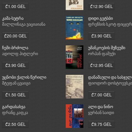
₾1.00 GEL
₾12.90 GEL
კამა-სუტრა
დიდი გეტსბი
მალლინაგა ვაციაიანა
ფრენსის სკოტ ფიცჯე
₾20.00 GEL
₾3.90 GEL
ჩემი ბრძოლა
უმანკოების მუზეუმი
ადოლფ ჰიტლერი
ორჰან ფამუქი
₾3.90 GEL
₾12.95 GEL
უცნობი ქალის წერილი
დანაშაული და სასჯელ
შტეფან ცვაიგი
ფიოდორ დოსტოევსკ
₾1.50 GEL
₾7.00 GEL
გარდასახვა
ალი და ნინო
ფრანც კაფკა
ყურბან საიდი
₾2.50 GEL
₾9.75 GEL