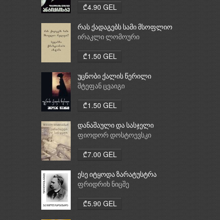
₾4.90 GEL
რას ქადაგებს სამი მსოფლიო
რელიგია: ბუდიზმი,
ირაკლი ლომოური
ქრისტიანობა, ისლამი
₾1.50 GEL
უცნობი ქალის წერილი
შტეფან ცვაიგი
₾1.50 GEL
დანაშაული და სასჯელი
ფიოდორ დოსტოევსკი
₾7.00 GEL
ესე იტყოდა ზარატუსტრა
ფრიდრიხ ნიცშე
₾5.90 GEL