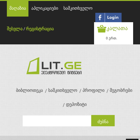
მაღაზია
აპლიკაციები
სამკითხველო
კალათა
შესვლა
/
რეგისტრაცია
0 ერთ.
ბიბლიოთეკა
სამკითხველო
პროფილი
მეგობრები
დეპოზიტი