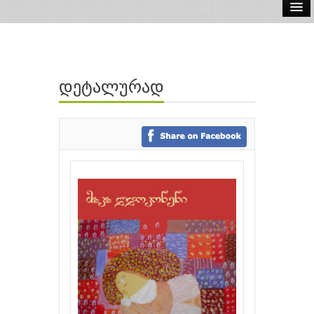
ელ.წიგნები
აუდიო წიგნები
დეტალურად
ავტორები
გამომცემლობები