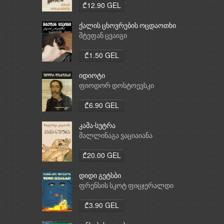
₾12.90 GEL
ქალის ცხოვრების ოცდაოთხი
საათი
შტეფან ცვაიგი
₾1.50 GEL
იდიოტი
ფიოდორ დოსტოევსკი
₾6.90 GEL
კამა-სუტრა
მალლინაგა ვაციაიანა
₾20.00 GEL
დიდი გეტსბი
ფრენსის სკოტ ფიცჯერალდი
₾3.90 GEL