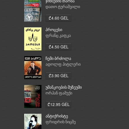
ჯინსების თაობა
დათო ტურაშვილი
₾4.60 GEL
პროცესი
ფრანც კაფკა
₾4.50 GEL
ჩემი ბრძოლა
ადოლფ ჰიტლერი
₾3.90 GEL
უმანკოების მუზეუმი
ორჰან ფამუქი
₾12.95 GEL
ანტიქრისტე
ფრიდრიხ ნიცშე