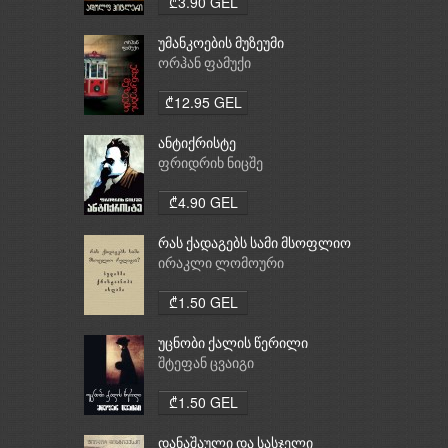
₾3.90 GEL
უმანკოების მუზეუმი
ორჰან ფამუქი
₾12.95 GEL
ანტიქრისტე
ფრიდრიხ ნიცშე
₾4.90 GEL
რას ქადაგებს სამი მსოფლიო
რელიგია: ბუდიზმი,
ირაკლი ლომოური
ქრისტიანობა, ისლამი
₾1.50 GEL
უცნობი ქალის წერილი
შტეფან ცვაიგი
₾1.50 GEL
დანაშაული და სასჯელი