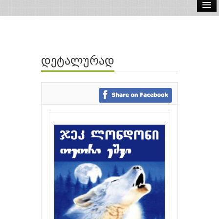
ელ.წიგნები
აუდიო წიგნები
დეტალურად
ავტორები
გამომცემლობები