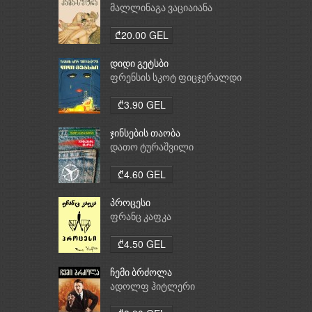
მალლინაგა ვაციაიანა
₾20.00 GEL
დიდი გეტსბი
ფრენსის სკოტ ფიცჯერალდი
₾3.90 GEL
ჯინსების თაობა
დათო ტურაშვილი
₾4.60 GEL
პროცესი
ფრანც კაფკა
₾4.50 GEL
ჩემი ბრძოლა
ადოლფ ჰიტლერი