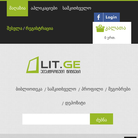
მაღაზია
აპლიკაციები
სამკითხველო
კალათა
შესვლა
/
რეგისტრაცია
0 ერთ.
ბიბლიოთეკა
სამკითხველო
პროფილი
მეგობრები
დეპოზიტი