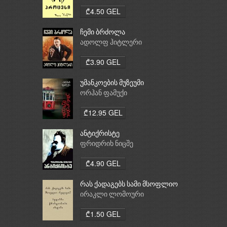
₾4.50 GEL
ჩემი ბრძოლა
ადოლფ ჰიტლერი
₾3.90 GEL
უმანკოების მუზეუმი
ორჰან ფამუქი
₾12.95 GEL
ანტიქრისტე
ფრიდრიხ ნიცშე
₾4.90 GEL
რას ქადაგებს სამი მსოფლიო
რელიგია: ბუდიზმი,
ირაკლი ლომოური
ქრისტიანობა, ისლამი
₾1.50 GEL