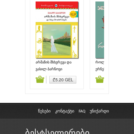
არმაზის მსხვრევა და
როლფი ტყეში
სხვა მოთხრობები
ვასილ ბარნოვი
ერნესტ სეტონ-თომპსო
ამატება
კალათაში დამატება
კალათაში დამატებ
₾5.20 GEL
₾2.50 GEL
წესები
კონტაქტი
FAQ
უნიქარდი
ბესტსელერები