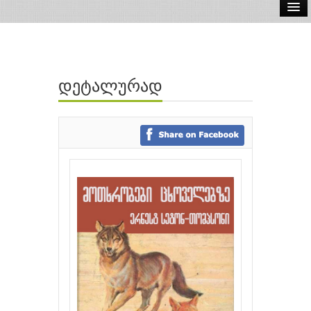
ელ.წიგნები
აუდიო წიგნები
დეტალურად
ავტორები
გამომცემლობები