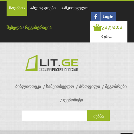
მაღაზია
აპლიკაციები
სამკითხველო
კალათა
შესვლა
/
რეგისტრაცია
0 ერთ.
ბიბლიოთეკა
სამკითხველო
პროფილი
მეგობრები
დეპოზიტი